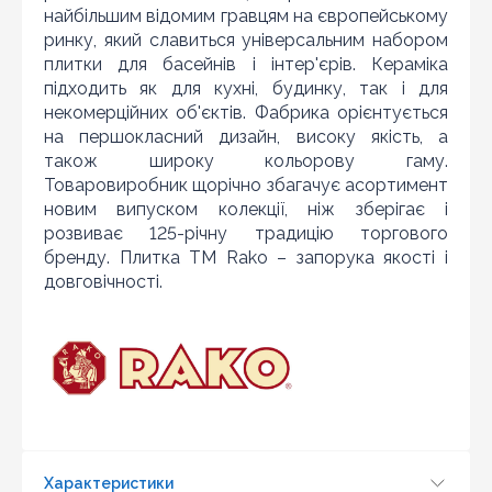
що товар даної моделі повинен бути у конкурента в
найбільшим відомим гравцям на європейському
наявності і ціна на даний товар в іншому інтернет-
ринку, який славиться універсальним набором
магазині актуальна і діюча)
плитки для басейнів і інтер'єрів. Кераміка
підходить як для кухні, будинку, так і для
некомерційних об'єктів. Фабрика орієнтується
на першокласний дизайн, високу якість, а
також широку кольорову гаму.
Товаровиробник щорічно збагачує асортимент
новим випуском колекції, ніж зберігає і
розвиває 125-річну традицію торгового
бренду. Плитка ТМ Rako – запорука якості і
довговічності.
Оновити капчу
Характеристики