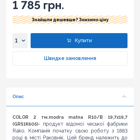
1 785 грн.
Знайшли дешевше? Знизимо ціну
Купити
1
2
Швидке замовлення
3
4
5
6
Опис
7
8
Знайшли дешевше?
9
COLOR 2 тм.modra matna R10/B 19,7x19,7
Шановні клієнти нашого магазину! Якщо ви блукаючи
10
- продукт відомої чеської фабрики
(GRS1K605)
по інтернету знайшли ціну потрібного Вам товару
Rako. Компанія початку свою роботу з 1883
дешевше ніж у нас ... дайте нам знати, і ми будемо
раді запропонувати вигіднішу для Вас ціну (за умови,
році в місті Раковнік. Цей бренд належить до