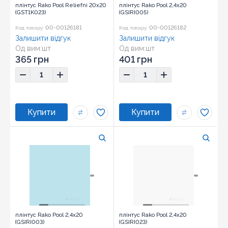
плінтус Rako Pool Reliefni 20x20
плінтус Rako Pool 2,4x20
(GST1K023)
(GSIRI005)
00-00126181
00-00126182
Код товару:
Код товару:
Залишити відгук
Залишити відгук
Од вим:
шт
Од вим:
шт
Розмір:
20x20
Розмір:
2,4x20
365 грн
401 грн
плінтус Rako Pool 2,4x20
плінтус Rako Pool 2,4x20
(GSIRI003)
(GSIRI023)