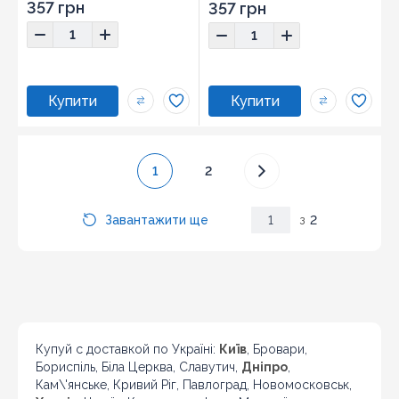
Розмір:
3x20
Розмір:
2,4x20
357 грн
357 грн
1
2
Завантажити ще
1
з
2
Купуй с доставкой по Україні:
Київ
, Бровари,
Бориспіль, Біла Церква, Славутич,
Дніпро
,
Кам\'янське, Кривий Ріг, Павлоград, Новомосковськ,