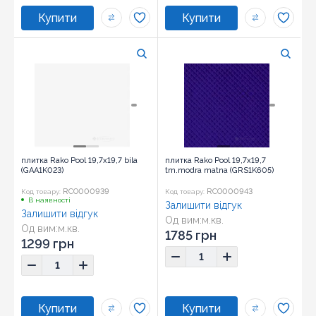
плитка Rako Pool 19,7x19,7 bila
плитка Rako Pool 19,7x19,7
(GAA1K023)
tm.modra matna (GRS1K605)
RCO000939
RCO000943
Код товару:
Код товару:
В наявності
Залишити відгук
Залишити відгук
Од вим:
м.кв.
Од вим:
м.кв.
Розмір:
19,7x19,7
1785 грн
Розмір:
19,7x19,7
1299 грн