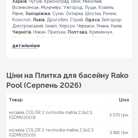
Харків
, Чугуїв, Красноград, Ізюм, Миколаїв,
Вознесенськ, Мукачево, Ужгород, Луцьк, Ковель,
Рівне,
Запоріжжя
, Суми, Охтирка, Шостка, Ромни,
Конотоп,
Львів
, Дрогобич, Стрий,
Одеса
, Білгород-
Дністровський, Ізмаїл, Херсон, Черкаси, Умань, Канів,
Чернігів
, Ніжин, Прилуки,
Полтава
, Кременчук,
Миргород, Лубни, Вінниця, Жмеринка, Гайсин,
Бердичів, Житомир, Новоград-Волинський,
детальніше
Коростень,
Хмельницький
, Кам'янець-Подільський,
Івано-Франківськ, Калуш, Коломия, Рогатин,
Кіровоград, Олександрія, Тернопіль, Кременець,
Чортків,
Чернівці
, Кіцмань та інші міста України.
Ціни на Плитка для басейну Rako
Pool (Серпень 2026)
Товар
Ціна
мозаїка COLOR 2 sv.modra matna 2,3x2,3
3 576 грн.
(GDM02003)
мозаїка COLOR 2 тм.modra matna 2,3x2,3
3 881 грн.
(GDM02005)