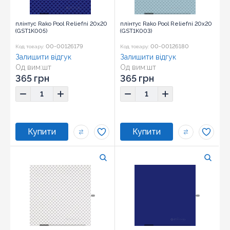
плінтус Rako Pool Reliefni 20x20
плінтус Rako Pool Reliefni 20x20
(GST1K005)
(GST1K003)
00-00126179
00-00126180
Код товару:
Код товару:
Залишити відгук
Залишити відгук
Од вим:
шт
Од вим:
шт
Розмір:
20x20
Розмір:
20x20
365 грн
365 грн