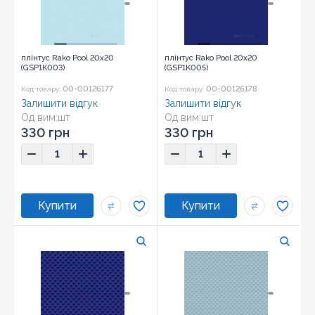
плінтус Rako Pool 20x20
плінтус Rako Pool 20x20
(GSP1K003)
(GSP1K005)
00-00126177
00-00126178
Код товару:
Код товару:
Залишити відгук
Залишити відгук
Од вим:
шт
Од вим:
шт
Розмір:
20x20
Розмір:
20x20
330 грн
330 грн