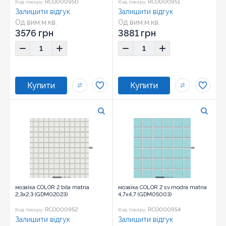
RCO000950
RCO000951
Код товару:
Код товару:
Залишити відгук
Залишити відгук
Од вим:
м.кв.
Од вим:
м.кв.
Розмір:
29,7x29,7
Розмір:
29,7x29,7
3576 грн
3881 грн
мозаїка COLOR 2 bila matna
мозаїка COLOR 2 sv.modra matna
2,3x2,3 (GDM02023)
4,7x4,7 (GDM05003)
RCO000952
RCO000954
Код товару:
Код товару:
Залишити відгук
Залишити відгук