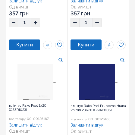
Залишити відгук
Залишити відгук
Од вим:
шт
Од вим:
шт
Розмір:
3x20
Розмір:
3x20
357 грн
357 грн
плінтус Rako Pool 3x20
плінтус Rako Pool Prubezna Hrana
(GSERI023)
Vnitrni 2,4x20 (GSIAP005)
00-00126187
00-00126188
Код товару:
Код товару:
Залишити відгук
Залишити відгук
Од вим:
шт
Од вим:
шт