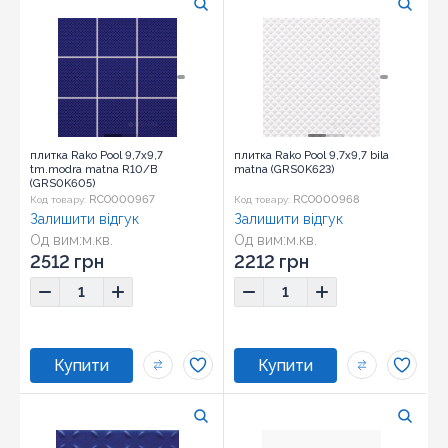
плитка Rako Pool 9,7x9,7
плитка Rako Pool 9,7x9,7 bila
tm.modra matna R10/B
matna (GRS0K623)
(GRS0K605)
RCO000967
RCO000968
Код товару:
Код товару:
Залишити відгук
Залишити відгук
Од вим:
м.кв.
Од вим:
м.кв.
Розмір:
9,7x9,7
Розмір:
9,7x9,7
2512 грн
2212 грн