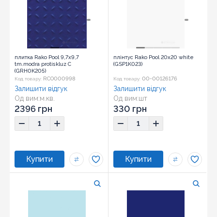
плитка Rako Pool 9,7x9,7
плінтус Rako Pool 20x20 white
tm.modra protiskluz C
(GSP1K023)
(GRH0K205)
RCO000998
00-00126176
Код товару:
Код товару:
Залишити відгук
Залишити відгук
Од вим:
м.кв.
Од вим:
шт
Розмір:
9,7x9,7
Розмір:
20x20
2396 грн
330 грн