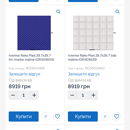
плитка Rako Pool 29,7x29,7
плитка Rako Pool 29,7x29,7 bila
tm.modra matna (GRS05605)
matna (GRS05623)
RCO000959
RCO000960
Код товару:
Код товару:
Залишити відгук
Залишити відгук
Од вим:
м.кв.
Од вим:
м.кв.
Розмір:
29,7x29,7
Розмір:
29,7x29,7
8919 грн
8919 грн