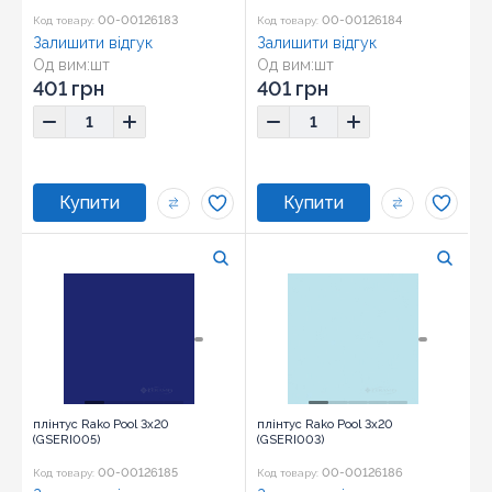
00-00126183
00-00126184
Код товару:
Код товару:
Залишити відгук
Залишити відгук
Од вим:
шт
Од вим:
шт
Розмір:
2,4x20
Розмір:
2,4x20
401 грн
401 грн
плінтус Rako Pool 3x20
плінтус Rako Pool 3x20
(GSERI005)
(GSERI003)
00-00126185
00-00126186
Код товару:
Код товару: