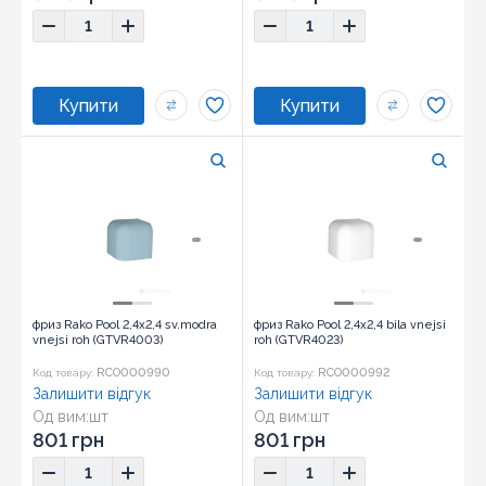
фриз Rako Pool 2,4x2,4 sv.modra
фриз Rako Pool 2,4x2,4 bila vnejsi
vnejsi roh (GTVR4003)
roh (GTVR4023)
RCO000990
RCO000992
Код товару:
Код товару:
Залишити відгук
Залишити відгук
Од вим:
шт
Од вим:
шт
Розмір:
2,4x2,4
Розмір:
2,4x2,4
801 грн
801 грн