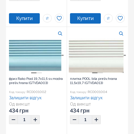
фриз Rako Pool 19,7x11,5 sv.modra
плитка POOL bila preliv.hrana
preliv.hrana (GTVDA003)
11,5x19,7 (GTVDA013)
RCO001002
RCO001004
Код товару:
Код товару:
Залишити відгук
Залишити відгук
Од вим:
шт
Од вим:
шт
Розмір:
19,7x11,5
434 грн
434 грн