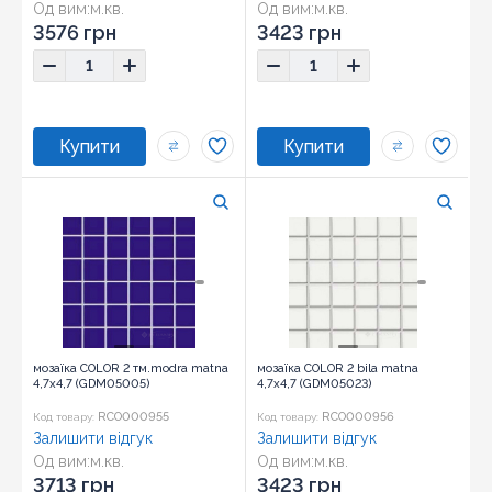
Од вим:
м.кв.
Од вим:
м.кв.
Розмір:
29,7x29,7
Розмір:
29,7x29,7
3576 грн
3423 грн
мозаїка COLOR 2 тм.modra matna
мозаїка COLOR 2 bila matna
4,7x4,7 (GDM05005)
4,7x4,7 (GDM05023)
RCO000955
RCO000956
Код товару:
Код товару:
Залишити відгук
Залишити відгук
Од вим:
м.кв.
Од вим:
м.кв.
Розмір:
29,7x29,7
Розмір:
29,7x29,7
3713 грн
3423 грн