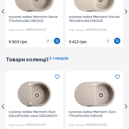
кухонна мийка Marmorin Arena
кухонна мийка Marmorin Korund
770х500х180 (280113)
760х460х165 (190113)
MRM000037
MRM000055
Код товару:
Код товару:
9 902 грн.
9 412 грн.
5 товарів
Товари колекції
кухонна мийка Marmorin Duro
кухонна мийка Marmorin Duro
620х470х190 sand (130133007)
770х470х190 (130113)
MRM000057
MRM000058
Код товару:
Код товару: