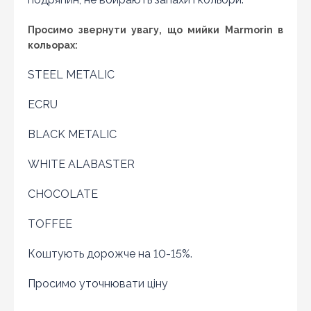
магазині актуальна і діюча)
Просимо звернути увагу, що мийки Marmorin в
кольорах:
STEEL METALIC
ECRU
BLACK METALIC
WHITE ALABASTER
CHOCOLATE
TOFFEE
Коштують дорожче на 10-15%.
Оновити капчу
Просимо уточнювати ціну
Надіслати