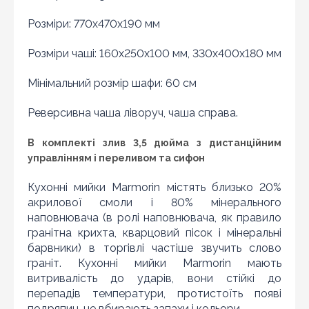
Розміри: 770x470x190 мм
Розміри чаші: 160x250x100 мм, 330х400х180 мм
Мінімальний розмір шафи: 60 см
Реверсивна чаша ліворуч, чаша справа.
В комплекті злив 3,5 дюйма з дистанційним
управлінням і переливом та сифон
Кухонні мийки Marmorin містять близько 20%
акрилової смоли і 80% мінерального
Знайшли дешевше?
наповнювача (в ролі наповнювача, як правило
гранітна крихта, кварцовий пісок і мінеральні
Шановні клієнти нашого магазину! Якщо ви блукаючи
барвники) в торгівлі частіше звучить слово
по інтернету знайшли ціну потрібного Вам товару
граніт. Кухонні мийки Marmorin мають
дешевше ніж у нас ... дайте нам знати, і ми будемо
раді запропонувати вигіднішу для Вас ціну (за умови,
витривалість до ударів, вони стійкі до
що товар даної моделі повинен бути у конкурента в
перепадів температури, протистоїть появі
наявності і ціна на даний товар в іншому інтернет-
подряпин, не вбирають запахи і кольори.