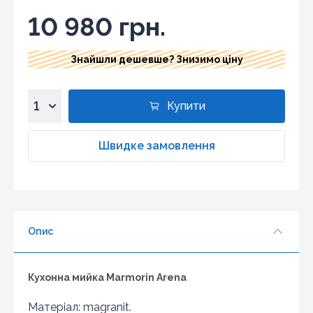
10 980 грн.
Знайшли дешевше? Знизимо ціну
Купити
1
2
Швидке замовлення
3
4
5
6
Опис
7
8
9
Кухонна мийка Marmorin Arena
10
Матеріал: magranit.