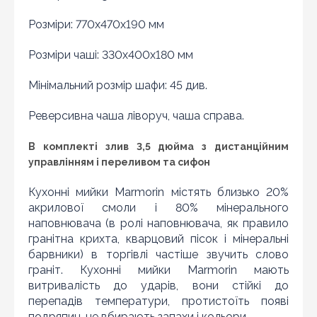
Розміри: 770x470x190 мм
Розміри чаші: 330x400x180 мм
Мінімальний розмір шафи: 45 див.
Реверсивна чаша ліворуч, чаша справа.
В комплекті злив 3,5 дюйма з дистанційним
управлінням і переливом та сифон
Кухонні мийки Marmorin містять близько 20%
акрилової смоли і 80% мінерального
Знайшли дешевше?
наповнювача (в ролі наповнювача, як правило
гранітна крихта, кварцовий пісок і мінеральні
Шановні клієнти нашого магазину! Якщо ви блукаючи
барвники) в торгівлі частіше звучить слово
по інтернету знайшли ціну потрібного Вам товару
граніт. Кухонні мийки Marmorin мають
дешевше ніж у нас ... дайте нам знати, і ми будемо
раді запропонувати вигіднішу для Вас ціну (за умови,
витривалість до ударів, вони стійкі до
що товар даної моделі повинен бути у конкурента в
перепадів температури, протистоїть появі
наявності і ціна на даний товар в іншому інтернет-
подряпин, не вбирають запахи і кольори.