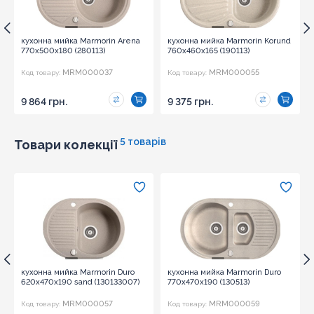
кухонна мийка Marmorin Arena
кухонна мийка Marmorin Korund
770х500х180 (280113)
760х460х165 (190113)
MRM000037
MRM000055
Код товару:
Код товару:
9 864 грн.
9 375 грн.
5 товарів
Товари колекції
кухонна мийка Marmorin Duro
кухонна мийка Marmorin Duro
620х470х190 sand (130133007)
770х470х190 (130513)
MRM000057
MRM000059
Код товару:
Код товару: