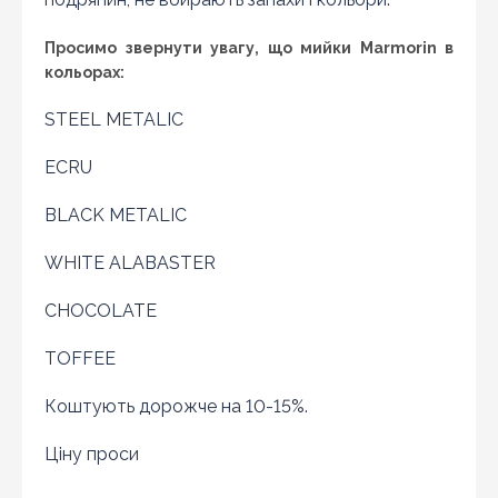
магазині актуальна і діюча)
Просимо звернути увагу, що мийки Marmorin в
кольорах:
STEEL METALIC
ECRU
BLACK METALIC
WHITE ALABASTER
CHOCOLATE
TOFFEE
Коштують дорожче на 10-15%.
Оновити капчу
Ціну проси
Надіслати