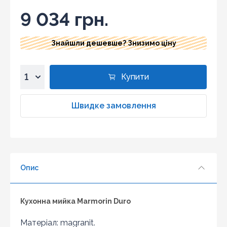
9 034 грн.
Знайшли дешевше? Знизимо ціну
Купити
1
2
Швидке замовлення
3
4
5
6
Опис
7
8
9
Кухонна мийка Marmorin Duro
10
Матеріал: magranit.