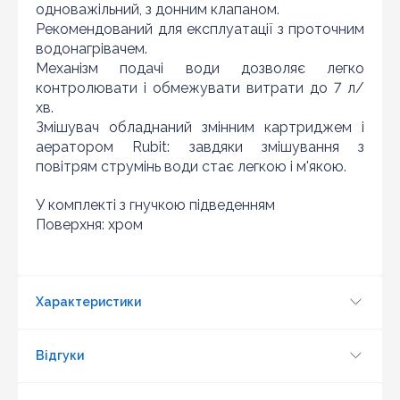
одноважільний, з донним клапаном.
Знайшли дешевше?
Рекомендований для експлуатації з проточним
Шановні клієнти нашого магазину! Якщо ви блукаючи
водонагрівачем.
по інтернету знайшли ціну потрібного Вам товару
Механізм подачі води дозволяє легко
дешевше ніж у нас ... дайте нам знати, і ми будемо
контролювати і обмежувати витрати до 7 л/
раді запропонувати вигіднішу для Вас ціну (за умови,
хв.
що товар даної моделі повинен бути у конкурента в
наявності і ціна на даний товар в іншому інтернет-
Змішувач обладнаний змінним картриджем і
магазині актуальна і діюча)
аератором Rubit: завдяки змішування з
повітрям струмінь води стає легкою і м'якою.
У комплекті з гнучкою підведенням
Поверхня: хром
Характеристики
Відгуки