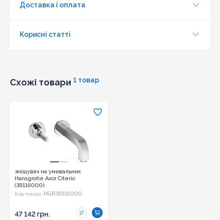
Доставка і оплата
Оновити капчу
Корисні статті
Надіслати
1 товар
Схожі товари
змішувач на умивальник
Hansgrohe Axor Citerio
(39116000)
HGR39116000
Код товару:
47 142 грн.