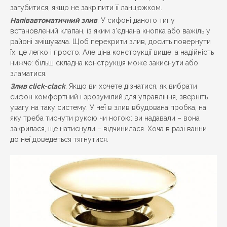
загубитися, якщо не закріпити її ланцюжком.
Напівавтоматичний злив
. У сифоні даного типу
встановлений клапан, із яким з'єднана кнопка або важіль у
районі змішувача. Щоб перекрити злив, досить повернути
їх: це легко і просто. Але ціна конструкції вище, а надійність
нижче: більш складна конструкція може закиснути або
зламатися.
Злив click-clack
. Якщо ви хочете дізнатися, як вибрати
сифон комфортний і зрозумілий для управління, зверніть
увагу на таку систему. У неї в злив вбудована пробка, на
яку треба тиснути рукою чи ногою: ви надавали – вона
закрилася, ще натиснули – відчинилася. Хоча в разі ванни
до неї доведеться тягнутися.