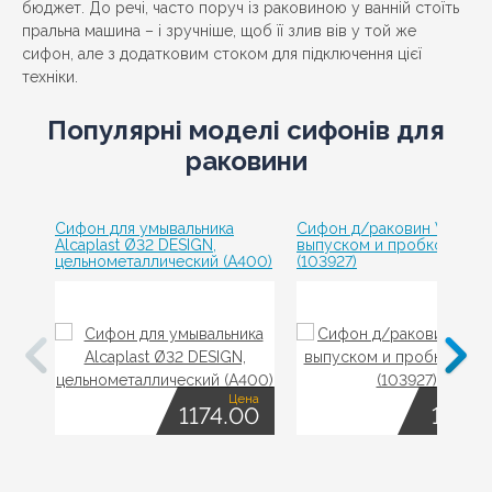
бюджет. До речі, часто поруч із раковиною у ванній стоїть
пральна машина – і зручніше, щоб її злив вів у той же
сифон, але з додатковим стоком для підключення цієї
техніки.
Популярні моделі сифонів для
раковини
Сифон для умывальника
Сифон д/раковин Viega, с
Alсaplast Ø32 DESIGN,
выпуском и пробкой, пла
цельнометаллический (A400)
(103927)
Цена
Це
1174.00
141.0