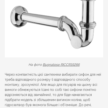
На фото
Bugnatese RICCR19266
Через компактність цієї сантехніки вибирати сифон для неї
треба відповідного розміру (і відповідного способу
монтажу, зрозуміло). Але якщо для пісуарів на цьому всі
вимоги обмежуються (самі по собі такі сифони помітно
відрізняються від звичайних), то для біде намагаються
підібрати модель зі збільшеним вигином коліна, щоб
гідрозатвор був якомога більше і об'ємніше. До речі,