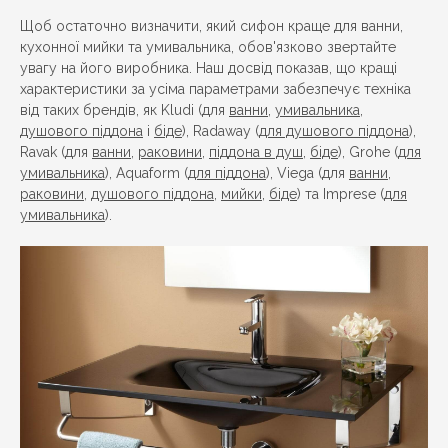
Щоб остаточно визначити, який сифон краще для ванни,
кухонної мийки та умивальника, обов'язково звертайте
увагу на його виробника. Наш досвід показав, що кращі
характеристики за усіма параметрами забезпечує техніка
від таких брендів, як Kludi (для
ванни
,
умивальника
,
душового піддона
і
біде
), Radaway (
для душового піддона
),
Ravak (для
ванни
,
раковини
,
піддона в душ
,
біде
), Grohe (
для
умивальника
), Aquaform (
для піддона
), Viega (для
ванни
,
раковини
,
душового піддона
,
мийки
,
біде
) та Imprese (
для
умивальника
).