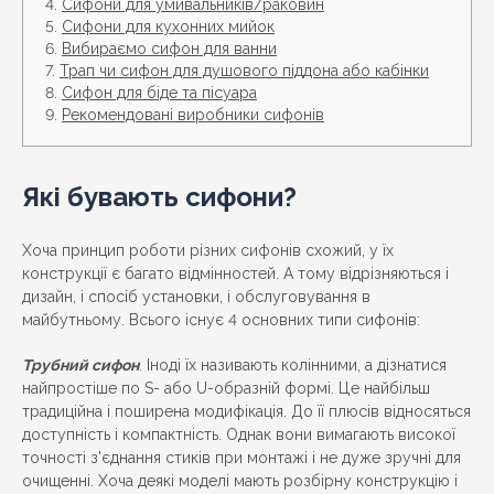
Сифони для умивальників/раковин
Сифони для кухонних мийок
Вибираємо сифон для ванни
Трап чи сифон для душового піддона або кабінки
Сифон для біде та пісуара
Рекомендовані виробники сифонів
Які бувають сифони?
Хоча принцип роботи різних сифонів схожий, у їх
конструкції є багато відмінностей. А тому відрізняються і
дизайн, і спосіб установки, і обслуговування в
майбутньому. Всього існує 4 основних типи сифонів:
Трубний сифон
. Іноді їх називають колінними, а дізнатися
найпростіше по S- або U-образній формі. Це найбільш
традиційна і поширена модифікація. До її плюсів відносяться
доступність і компактність. Однак вони вимагають високої
точності з'єднання стиків при монтажі і не дуже зручні для
очищенні. Хоча деякі моделі мають розбірну конструкцію і