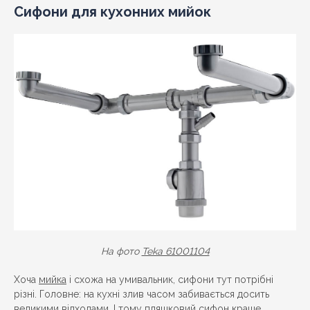
Сифони для кухонних мийок
На фото
Teka 61001104
Хоча
мийка
і схожа на умивальник, сифони тут потрібні
різні. Головне: на кухні злив часом забивається досить
великими відходами. І тому пляшковий сифон краще