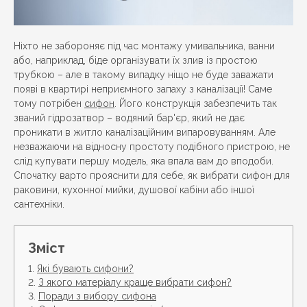
Ніхто не забороняє під час монтажу умивальника, ванни
або, наприклад, біде організувати їх злив із простою
трубкою – але в такому випадку ніщо не буде заважати
появі в квартирі неприємного запаху з каналізації! Саме
тому потрібен
сифон
. Його конструкція забезпечить так
званий гідрозатвор – водяний бар'єр, який не дає
проникати в житло каналізаційним випаровуванням. Але
незважаючи на відносну простоту подібного пристрою, не
слід купувати першу модель, яка впала вам до вподоби.
Спочатку варто прояснити для себе, як вибрати сифон для
раковини, кухонної мийки, душової кабіни або іншої
сантехніки.
Зміст
Які бувають сифони?
З якого матеріалу краще вибрати сифон?
Поради з вибору сифона