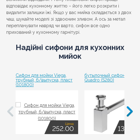
відповідає кухонному життю – його легко розкрити і
видалити залишки їжі. Якщо у вас мийка складається з двох
чаш, шукайте моделі зі здвоєним зливом. А ось за метал
переплачувати навряд чи варто, сифон все одно
прихований у кухонному гарнітурі.
Надійні сифони для кухонних
мийок
Сифон для мойки Viega,
бутылочный сифон Ferro
трубный, б/выпуска, пласт
Quadro (S280)
(101800)
Цена
Це
252.00
1386.0