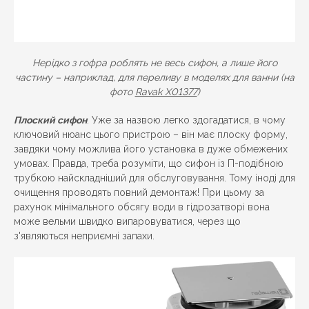
Нерідко з гофра роблять не весь сифон, а лише його
частину – наприклад, для переливу в моделях для ванни (на
фото
Ravak X01377
)
Плоский сифон
. Уже за назвою легко здогадатися, в чому
ключовий нюанс цього пристрою – він має плоску форму,
завдяки чому можлива його установка в дуже обмежених
умовах. Правда, треба розуміти, що сифон із П-подібною
трубкою найскладніший для обслуговування. Тому іноді для
очищення проводять повний демонтаж! При цьому за
рахунок мінімального обсягу води в гідрозатворі вона
може вельми швидко випаровуватися, через що
з'являються неприємні запахи.