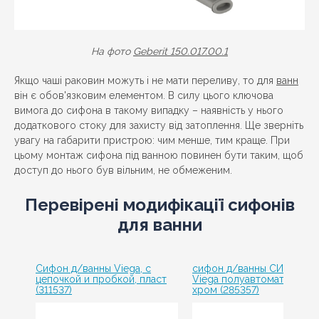
На фото
Geberit 150.017.00.1
Якщо чаші раковин можуть і не мати переливу, то для
ванн
він є обов'язковим елементом. В силу цього ключова
вимога до сифона в такому випадку – наявність у нього
додаткового стоку для захисту від затоплення. Ще зверніть
увагу на габарити пристрою: чим менше, тим краще. При
цьому монтаж сифона під ванною повинен бути таким, щоб
доступ до нього був вільним, не обмеженим.
Перевірені модифікації сифонів
для ванни
Сифон д/ванны Viega, с
сифон д/ванны СИМПЛЕК
цепочкой и пробкой, пласт
Viega полуавтомат, пласт
(311537)
хром (285357)