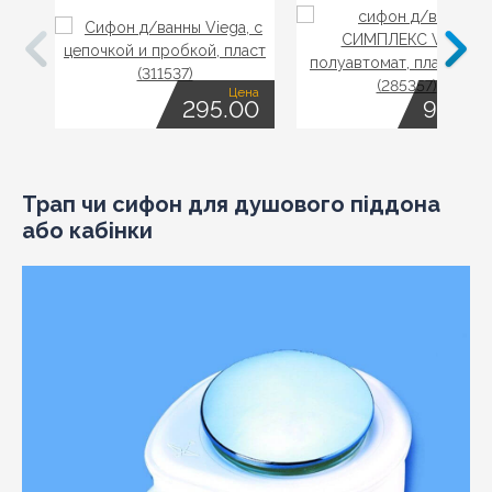
Цена
Це
295.00
949.0
Трап чи сифон для душового піддона
або кабінки