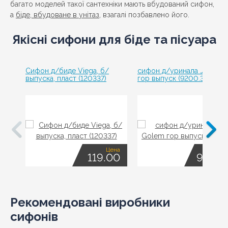
багато моделей такої сантехніки мають вбудований сифон,
а
біде, вбудоване в унітаз
, взагалі позбавлено його.
Якісні сифони для біде та пісуара
Сифон д/биде Viega, б/
сифон д/уринала Jika Go
выпуска, пласт (120337)
гор выпуск (9200.3)
Цена
Це
119.00
928.0
Рекомендовані виробники
сифонів