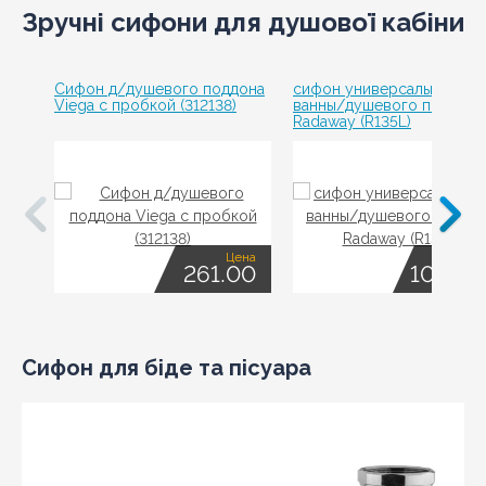
Зручні сифони для душової кабіни
Сифон д/душевого поддона
сифон универсальный для
Viega с пробкой (312138)
ванны/душевого поддона
Radaway (R135L)
Цена
Це
261.00
1074.0
Сифон для біде та пісуара