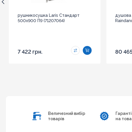
рушникосушка Laris Стандарт
душова 
500x900 П9 (71207064)
Raindan
7 422 грн.
80 465
Величезний вибір
Гаранті
товарів
на това