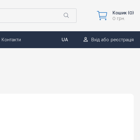
Кошик
(0)
0 грн.
Контакти
UA
Вхід
або
реєстрація
RU