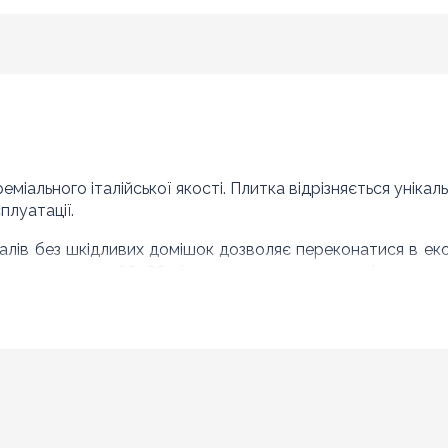
міального італійської якості. Плитка відрізняється уніка
плуатації.
алів без шкідливих домішок дозволяє переконатися в екол
мерная плитка 60х60 підходить для просторих і невеликих
 увагу на наступні переваги колекції:
вному впливу низьких температур, підходить для декорування при
ає необхідність обов'язкового формування швів при укладанні зв
кою гігієнічністю.
хня керамограніта Alfalux гарантує безпеку його використан