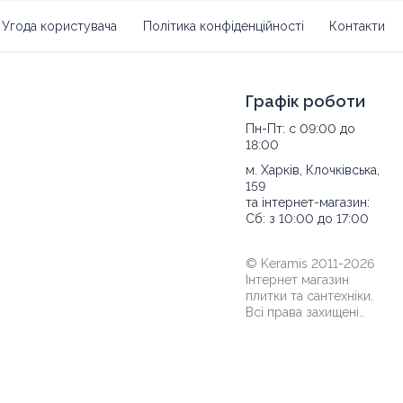
Угода користувача
Політика конфіденційності
Контакти
 негативні зовнішні фактори. Механічні дії не
лів і тріщин.
Графік роботи
Пн-Пт: с 09:00 до
олягає в розкішному дизайні плитки. Фахівці
18:00
ористанні контрастної колірної гами в білих і
м. Харків, Клочківська,
159
та інтернет-магазин:
 і ар-нуво, де стане основою для створення
Сб: з 10:00 до 17:00
ати для досягнення потрібного візуального
© Keramis 2011-2026
Інтернет магазин
плитки та сантехніки.
Всі права захищені..
ямій співпраці з італійським брендом. Тепер
ону, вказаним на сайті. Відправка товару