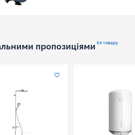
64 товару
альними пропозиціями