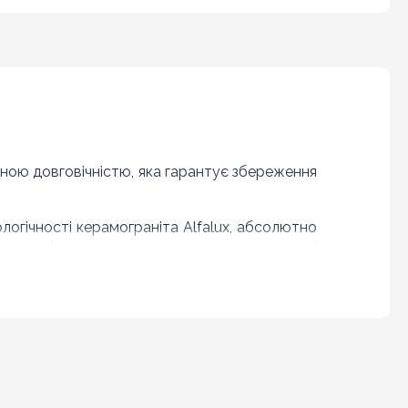
льною довговічністю, яка гарантує збереження
огічності керамограніта Alfalux, абсолютно
 приміщень, не вимагає складного догляду і
садибних ділянок, де її можна використовувати без
ичайної кераміки. В результаті підлогове покриття
ня в житлових приміщеннях і кімнатах з високою