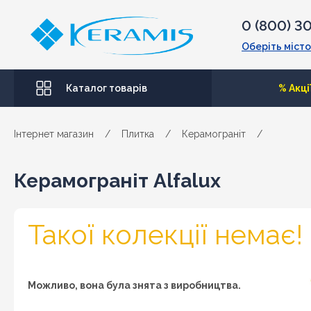
0 (800) 3
Оберіть місто
Каталог товарів
% Акці
Інтернет магазин
/
Плитка
/
Керамограніт
/
Керамограніт Alfalux
Такої колекції немає!
Можливо, вона була знята з виробництва.