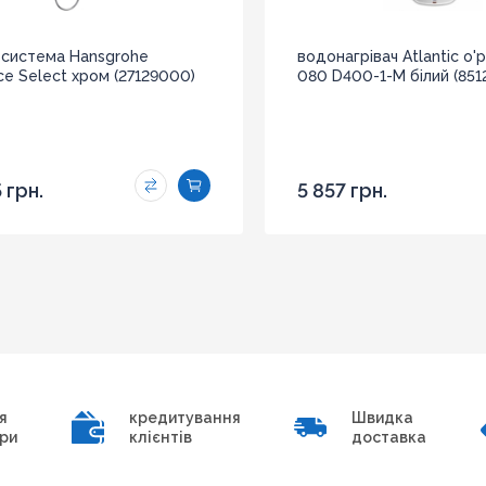
система Hansgrohe
водонагрівач Atlantic o'p
ce Select хром (27129000)
080 D400-1-M білий (851
 грн.
5 857 грн.
я
кредитування
Швидка
ри
клієнтів
доставка