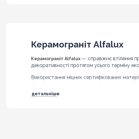
Керамограніт Alfalux
— справжнє втілення пре
Керамограніт Alfalux
декоративності протягом усього терміну екс
Використання міцних сертифікованих матері
безпечного для здоров'я людини. Крупнораз
перетворює будь-який інтер'єр.
детальніше
Купити керамограніт Alfalux варто, звернувши
Морозостійкість. Плитка не піддається негати
ризику розтріскування верхнього шару.
Ректифікація. Додаткова обробка країв виключ
стає візуально цільним і може похвалитися висо
Протиковзний ефект. Напівполірована повер