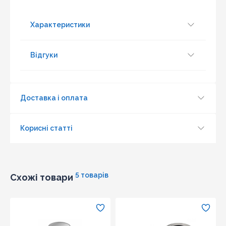
що товар даної моделі повинен бути у конкурента в
наявності і ціна на даний товар в іншому інтернет-
магазині актуальна і діюча)
Характеристики
Відгуки
Доставка і оплата
Корисні статті
5 товарів
Схожі товари
Оновити капчу