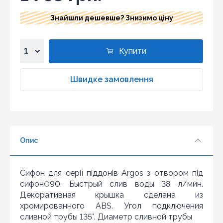
Знайшли дешевше? Знизимо ціну
Купити
1
2
Швидке замовлення
3
4
5
6
Опис
7
8
9
Сифон для серії піддонів Argos з отвором під
Знайшли дешевше?
10
сифон
90. Быстрый слив воды 38 л/мин.
O
Шановні клієнти нашого магазину! Якщо ви блукаючи
Декоративная крышка сделана из
по інтернету знайшли ціну потрібного Вам товару
хромированного АBS. Угол подключения
дешевше ніж у нас ... дайте нам знати, і ми будемо
сливной трубы 135°. Диаметр сливной трубы
раді запропонувати вигіднішу для Вас ціну (за умови,