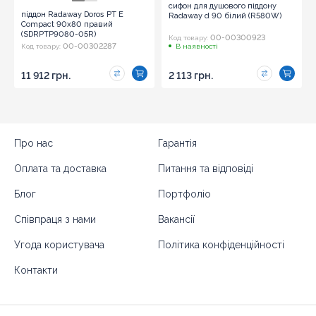
сифон для душового піддону
піддон Radaway Doros PT E
Radaway d 90 білий (R580W)
Compact 90x80 правий
(SDRPTP9080-05R)
00-00300923
Код товару:
00-00302287
Код товару:
В наявності
11 912 грн.
2 113 грн.
Про нас
Гарантія
Оплата та доставка
Питання та відповіді
Блог
Портфоліо
Співпраця з нами
Вакансії
Угода користувача
Політика конфіденційності
Контакти