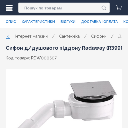
ОПИС
ХАРАКТЕРИСТИКИ
ВІДГУКИ
ДОСТАВКА І ОПЛАТА
КО
Інтернет магазин
/
Сантехніка
/
Сифони
/
Для 
Сифон д/душового піддону Radaway (R399)
Код товару: RDW000507