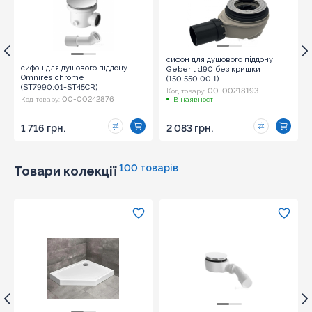
Надіслати
сифон для душового піддону
сифон для душового піддону
Geberit d90 без кришки
Omnires chrome
(150.550.00.1)
(ST7990.01+ST45CR)
00-00218193
Код товару:
00-00242876
Код товару:
В наявності
1 716 грн.
2 083 грн.
100 товарів
Товари колекції