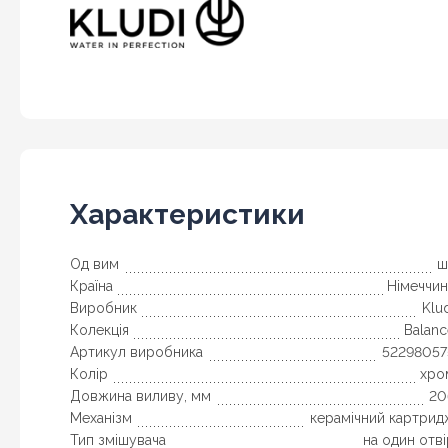
Характеристики
Од вим
ш
Країна
Німеччин
Виробник
Klu
Колекція
Balan
Артикул виробника
52298057
Колір
хро
Довжина виливу, мм
20
Механізм
керамічний картрид
Тип змішувача
на один отв