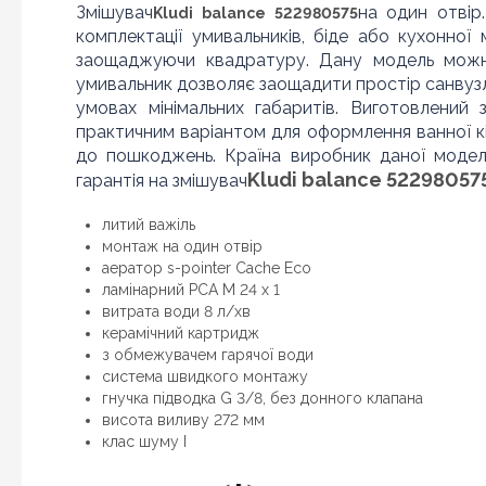
Змішувач
на один отвір
Kludi balance 522980575
комплектації умивальників, біде або кухонної
заощаджуючи квадратуру. Дану модель можна
умивальник дозволяє заощадити простір санвузл
умовах мінімальних габаритів. Виготовлений 
практичним варіантом для оформлення ванної кім
до пошкоджень. Країна виробник даної моделі
Kludi balance 52298057
гарантія на змішувач
литий важіль
монтаж на один отвір
аератор s-pointer Cache Eco
ламінарний PCA M 24 x 1
витрата води 8 л/хв
керамічний картридж
з обмежувачем гарячої води
система швидкого монтажу
гнучка підводка G 3/8, без донного клапана
висота виливу 272 мм
клас шуму I