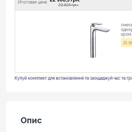
Итоговая цена
23 825 грн.
смеси
однор
хром 
21 9
Купуй комплект для встановлення та заощаджуй час та гр
Опис