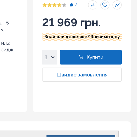
2
21 969 грн.
 - 5
ь,
Знайшли дешевше? Знизимо ціну
тиль:
ртридж
Купити
1
2
Швидке замовлення
3
4
5
6
7
8
9
10