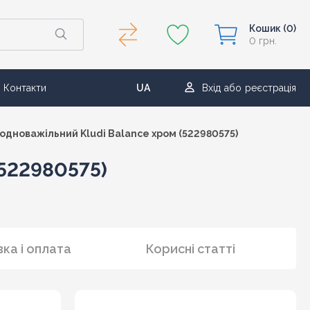
Кошик
(0)
0 грн.
Контакти
UA
Вхід
або
реєстрація
RU
одноважільний Kludi Balance хром (522980575)
(522980575)
ка і оплата
Корисні статті