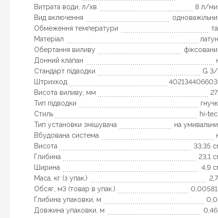
Витрата води, л/хв
8 л/ми
Вид включення
одноважільни
Обмеження температури
т
Матеріал
лату
Обертання виливу
фіксовани
Донний клапан
Стандарт підводки
G 3/
Штрихкод
402134406603
Висота виливу, мм
27
Тип підводки
гнуч
Стиль
hi-te
Тип установки змішувача
на умивальни
Вбудована система
Висота
33,35 
Глибина
23,1 
Ширина
4,9 
Маса, кг (з упак.)
2,
Обсяг, м3 (товар в упак.)
0,00581
Глибина упаковки, м
0,0
Довжина упаковки, м
0,46