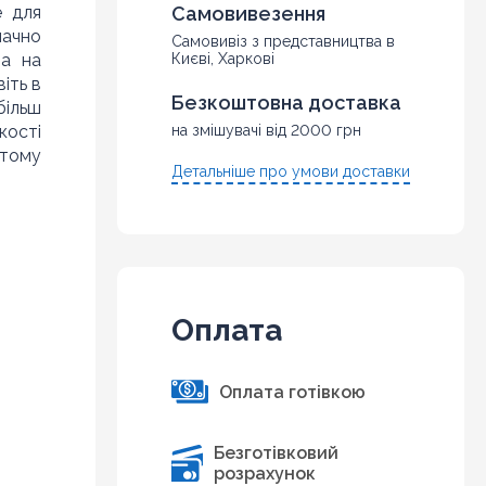
е для
Самовивезення
начно
Самовивіз з представництва в
ча на
Києві, Харкові
іть в
Безкоштовна доставка
більш
кості
на змішувачі від 2000 грн
 тому
Детальніше про умови доставки
Оплата
Оплата готівкою
Безготівковий
розрахунок