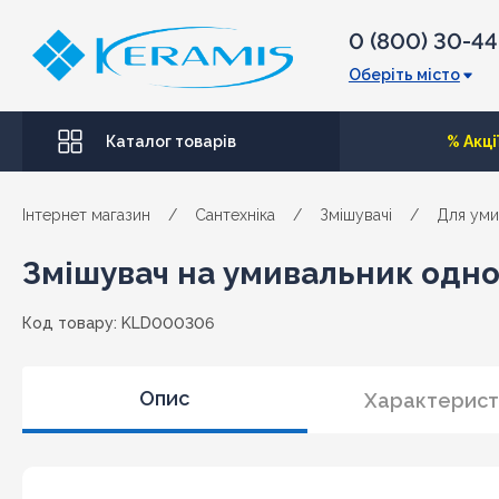
0 (800) 30-4
Оберіть місто
Каталог товарів
% Акці
Інтернет магазин
/
Сантехніка
/
Змішувачі
/
Для уми
Змішувач на умивальник одно
Код товару: KLD000306
Опис
Характерист