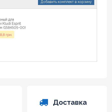
Добавить комплект в корзину
рный для
Kludi Esprit
м (1584505-00)
8,8 грн.
рный для
Kludi Esprit
м (1584605-00)
8,8 грн.
Доставка