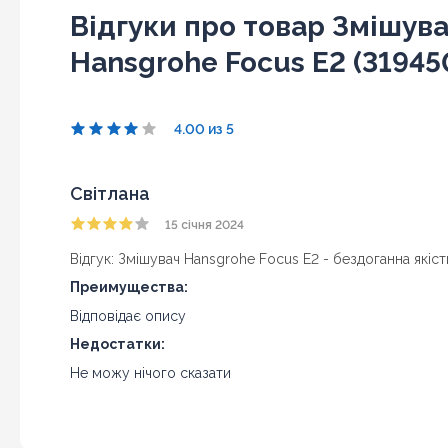
Відгуки про товар Змішув
Hansgrohe Focus E2 (3194
4.00 из 5
Світлана
15 січня 2024
Відгук: Змішувач Hansgrohe Focus E2 - бездоганна якіс
Преимущества:
Відповідає опису
Недостатки:
Не можу нічого сказати