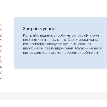
т
а
Зверніть увагу!
e
2
Колір або відтінок виробу на фотографії може
відрізнятися від реального. Характеристики та
0
комплектація товару можуть змінюватися
м
виробником без повідомлення. Магазин не несе
ж
відповідальності за зміни внесені виробником.
у
й
нь
ну
ів
Ім'я
Знайшли дешевше?
Шановні клієнти нашого магазину! Якщо ви блукаючи по