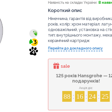
Наявність на складах України:
В наяв
Короткий опис
Німеччина, гарантія від виробника
років, колір: хром матеріал: латун
одноважільний, установка на стін
тип: внутрішнього монтажу, меха
керамічний картридж
3
Перейти до докладного опису
4
sale
125 років Hansgrohe — 1
подарунків!
Акція діє:
88
16
24
24