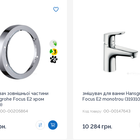
3
4
ач зовнішньої частини
змішувач для ванни Hansg
grohe Focus E2 хром
Focus E2 monotrou (31931
0)
00-00205864
00-00147643
Код товару:
рн.
10 284 грн.