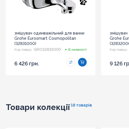
4
змішувач одинважільний для ванни
змішувач
Grohe Eurosmart Cosmopolitan
Grohe Eu
(32831000)
(3283200
GRO32831000
Код товару:
В наявності
Код товару:
6 426 грн.
9 126 гр
Товари колекції
18 товарів