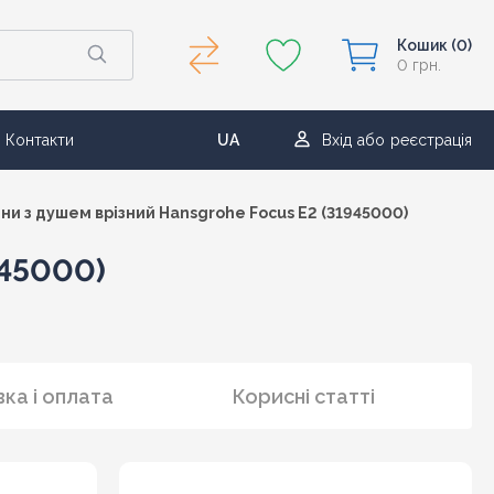
Кошик
(0)
0 грн.
Контакти
UA
Вхід
або
реєстрація
RU
ни з душем врізний Hansgrohe Focus E2 (31945000)
945000)
ка і оплата
Корисні статті