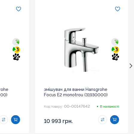
3
3
4
4
rohe
змішувач для ванни Hansgrohe
000)
Focus E2 monotrou (31930000)
00-00147642
Код товару:
В наявності
10 993 грн.