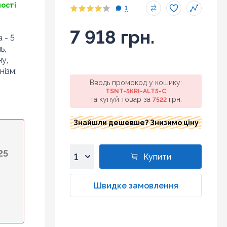
ності
1
7 918 грн.
 - 5
ь,
у,
нізм:
Вводь промокод у кошику:
TSNT-5KRI-ALT5-C
та купуй товар за
грн.
7522
Знайшли дешевше? Знизимо ціну
25
Купити
1
2
Швидке замовлення
3
4
5