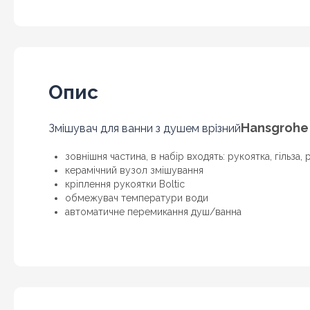
Опис
Hansgrohe 
Змішувач для ванни з душем врізний
зовнішня частина, в набір входять: рукоятка, гільза
керамічний вузол змішування
кріплення рукоятки Boltic
обмежувач температури води
автоматичне перемикання душ/ванна