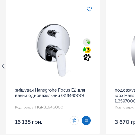
3
4
змішувач Hansgrohe Focus E2 для
подовжув
ванни одноважільний (31946000)
ibox Hans
(1359700
HGR31946000
Код товару:
Код товару:
16 135 грн.
3 670 г