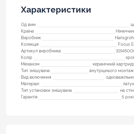
Характеристики
Од вим
ш
Країна
Німеччин
Виробник
Hansgroh
Колекція
Focus E
Артикул виробника
3194500
Колір
хро
Механізм
керамічний картрид
Тип змішувача
внутрішнього монтаж
Вид включення
одноважільни
Матеріал
лату
Тип установки змішувача
на сті
Гарантія
5 рок