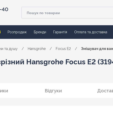
4-40
ї
Розпродаж
Бренди
Гарантія
Оплата та доставка
ни та душу
/
Hansgrohe
/
Focus E2
/
Змішувач для ван
різний Hansgrohe Focus E2 (31
ики
Відгуки
Достав