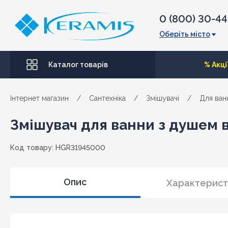
0 (800) 30-4
Оберіть місто
Каталог товарів
% Акці
Інтернет магазин
/
Сантехніка
/
Змішувачі
/
Для ван
Змішувач для ванни з душем в
Код товару: HGR31945000
Опис
Характерист