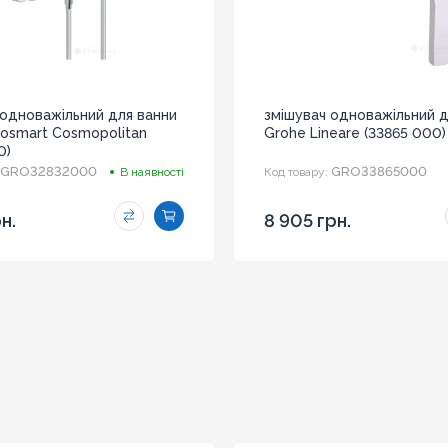
 одноважільний для ванни
змішувач одноважільний 
rosmart Cosmopolitan
Grohe Lineare (33865 000)
0)
GRO32832000
GRO33865000
В наявності
Код товару:
н.
8 905 грн.