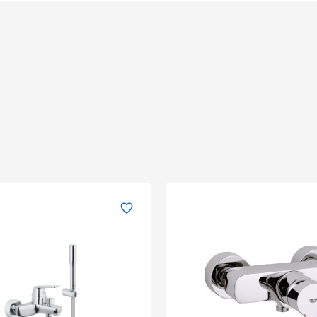
Оновити капчу
→
Надіслати
Оновити капчу