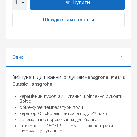
дешевше ніж у нас ... дайте нам знати, і ми будемо
Купити
раді запропонувати вигіднішу для Вас ціну (за умови,
1
що товар даної моделі повинен бути у конкурента в
наявності і ціна на даний товар в іншому інтернет-
2
Швидке замовлення
магазині актуальна і діюча)
3
4
5
6
Опис
7
8
9
Змішувач для ванни з душем
Hansgrohe Metris
10
Classic Hansgrohe
керамічний вузол змішування, кріплення рукоятки
Boltic
обмежувач температури води
аератор QuickClean, витрата води 22 л/хв
автоматичне перемикання душ/ванна
штихмас 150±12 мм ексцентрики з
шумозаглушуванням
Оновити капчу