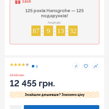
sale
125 років Hansgrohe — 125
подарунків!
Акція діє:
87
9
13
32
2
23 521 грн.
12 455 грн.
Знайшли дешевше?
Знайшли дешевше? Знизимо ціну
Шановні клієнти нашого магазину! Якщо ви блукаючи
по інтернету знайшли ціну потрібного Вам товару