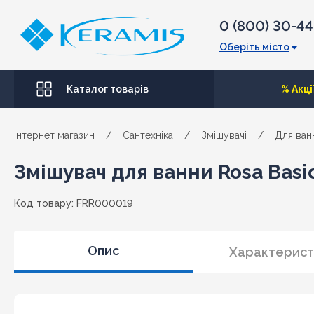
0 (800) 30-4
Оберіть місто
Каталог товарів
% Акці
Інтернет магазин
/
Сантехніка
/
Змішувачі
/
Для ван
Змішувач для ванни Rosa Basic
Код товару: FRR000019
Опис
Характерист