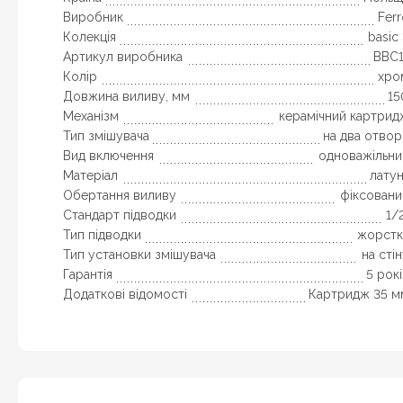
Виробник
Fer
Колекція
basic
Артикул виробника
BBC1
Колір
хро
Довжина виливу, мм
15
Механізм
керамічний картрид
Тип змішувача
на два отвор
Вид включення
одноважільни
Матеріал
лату
Обертання виливу
фіксовани
Стандарт підводки
1/
Тип підводки
жорстк
Тип установки змішувача
на сті
Гарантія
5 рок
Додаткові відомості
Картридж 35 м