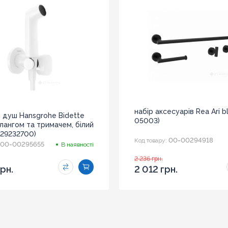
набір аксесуарів Rea Ari b
ий душ Hansgrohe Bidette
05003)
 шлангом та тримачем, білий
(29232700)
00-00294918
Код товару:
00-00295655
В наявності
2 236 грн.
грн.
2 012 грн.