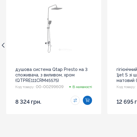
душова система Qtap Presto на 3
гігієнічн
споживача, з виливом, хром
1jet S зі
(QTPRE111CRM45575)
матовий 
00-00299609
Код товару:
В наявності
Код товару:
8 324 грн.
12 695 