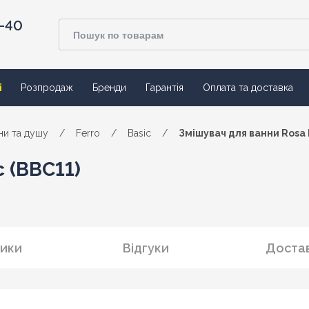
4-40
ї
Розпродаж
Бренди
Гарантія
Оплата та доставка
ни та душу
/
Ferro
/
Basic
/
Змішувач для ванни Rosa 
 (BBC11)
ики
Відгуки
Достав