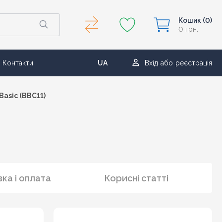
Кошик
(0)
0 грн.
Контакти
UA
Вхід
або
реєстрація
RU
Basic (BBC11)
ка і оплата
Корисні статті