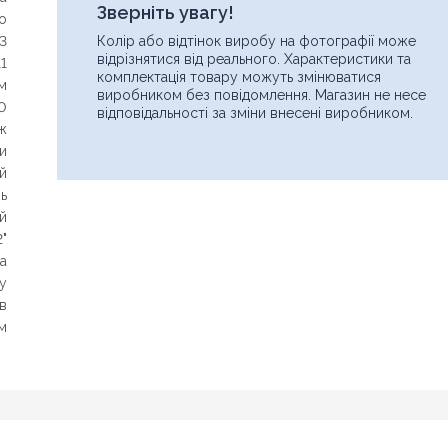
Зверніть увагу!
ro
 3
Колір або відтінок виробу на фотографії може
відрізнятися від реального. Характеристики та
1
комплектація товару можуть змінюватися
м
виробником без повідомлення. Магазин не несе
0
відповідальності за зміни внесені виробником.
ж
и
й
нь
й
2"
а
ну
ів
м