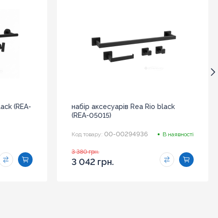
lack (REA-
набір аксесуарів Rea Rio black
(REA-05015)
00-00294936
Код товару:
В наявності
3 380 грн.
3 042 грн.