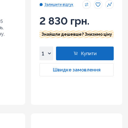
Залишити відгук
2 830 грн.
 5
ь,
у,
Знайшли дешевше? Знизимо ціну
Купити
1
2
Швидке замовлення
3
4
5
6
7
8
9
10