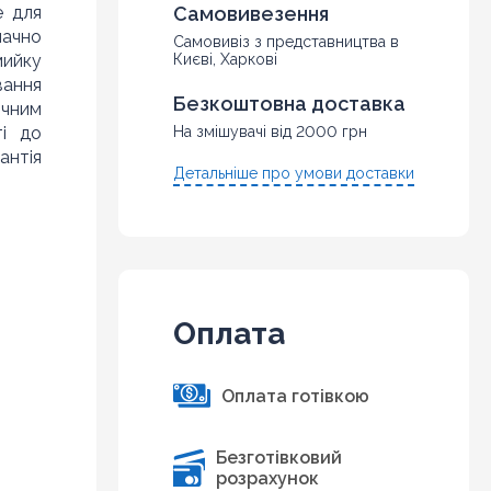
е для
Самовивезення
начно
Самовивіз з представництва в
мийку
Києві, Харкові
вання
Безкоштовна доставка
ичним
ті до
На змішувачі від 2000 грн
антія
Детальніше про умови доставки
Оплата
Оплата готівкою
Безготівковий
розрахунок