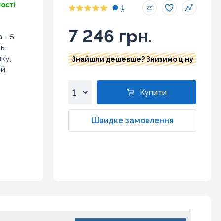
ності
1
7 246 грн.
 - 5
ь,
ку,
Знайшли дешевше? Знизимо ціну
ий
Купити
1
2
Швидке замовлення
3
4
5
6
7
8
9
10