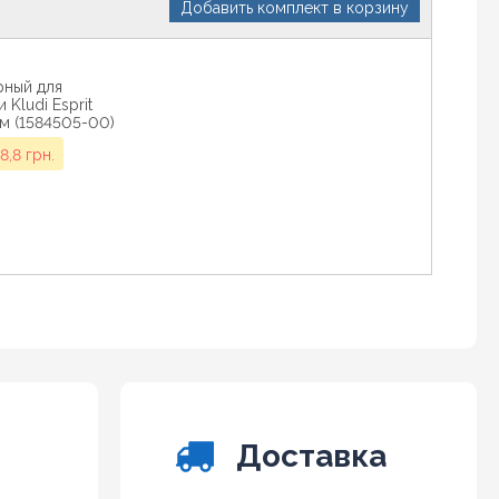
Добавить комплект в корзину
рный для
Kludi Esprit
м (1584505-00)
8,8 грн.
рный для
Kludi Esprit
м (1584605-00)
8,8 грн.
Доставка