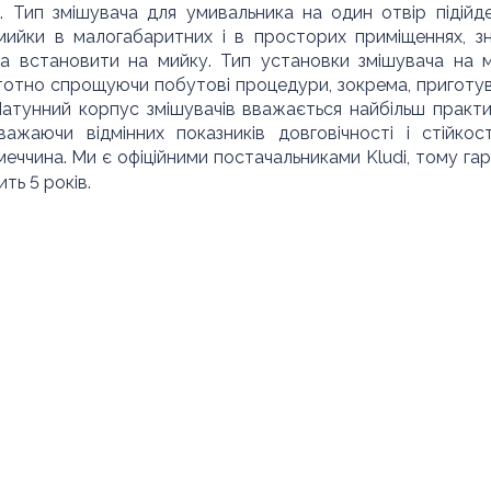
. Тип змішувача для умивальника на один отвір підійд
 мийки в малогабаритних і в просторих приміщеннях, з
 встановити на мийку. Тип установки змішувача на 
стотно спрощуючи побутові процедури, зокрема, приготу
 Латунний корпус змішувачів вважається найбільш практ
ажаючи відмінних показників довговічності і стійкос
еччина. Ми є офіційними постачальниками Kludi, тому гар
ть 5 років.