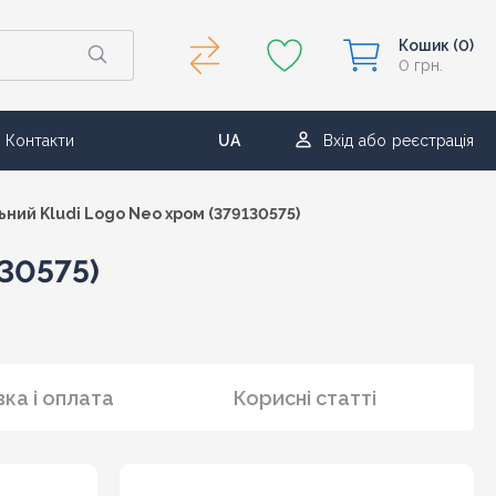
Кошик
(0)
0 грн.
Контакти
UA
Вхід
або
реєстрація
RU
ьний Kludi Logo Neo хром (379130575)
30575)
ка і оплата
Корисні статті