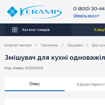
0 (800) 30-4
Оберіть місто
Каталог товарів
% Акці
Інтернет магазин
/
Сантехніка
/
Змішувачі
/
Для кухн
Змішувач для кухні одноважіл
Код товару: KLD000111
Опис
Характерист