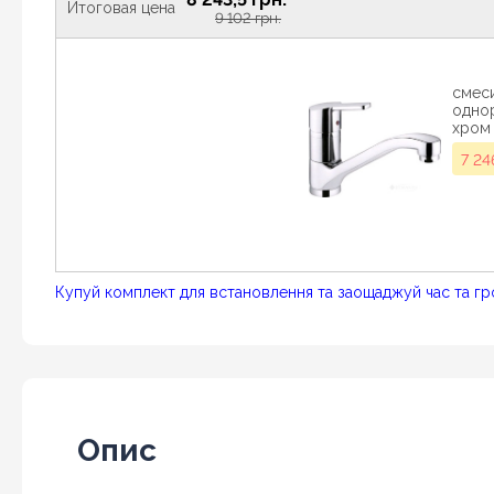
Итоговая цена
9 102 грн.
смеси
одно
хром 
7 24
Купуй комплект для встановлення та заощаджуй час та гр
Опис