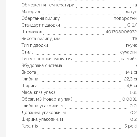
Обмеження температури
т
Матеріал
лату
Обертання виливу
поворотни
Стандарт підводки
G 3/
Штрихкод
401708006932
Висота виливу, мм
1
Тип підводки
гнуч
Стиль
сучасни
Тип установки змішувача
на мийк
Вбудована система
Висота
14,1 
Глибина
22,3 
Ширина
4,5 
Маса, кг (з упак.)
1,6
Обсяг, м3 (товар в упак.)
0,0031
Глибина упаковки, м
0,0
Довжина упаковки, м
0,
Ширина упаковки, м
0,
Гарантія
5 рок