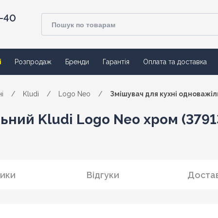
4-40
ї
Розпродаж
Бренди
Гарантія
Оплата та доставка
і
/
Kludi
/
Logo Neo
/
Змішувач для кухні одноважіл
ьний Kludi Logo Neo хром (3791
ики
Відгуки
Достав