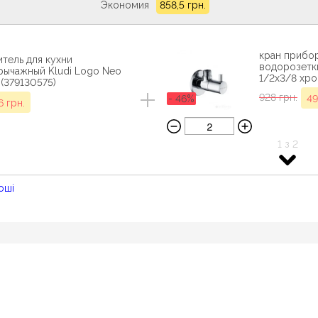
Экономия
858,5 грн.
кран прибо
тель для кухни
водорозетки 
рычажный Kludi Logo Neo
1/2x3/8 хро
(379130575)
928 грн.
- 46%
49
6 грн.
1 з 2
кран прибо
водорозетки 
1/2x3/8 хро
оші
859 грн.
- 44%
47
2 з 2