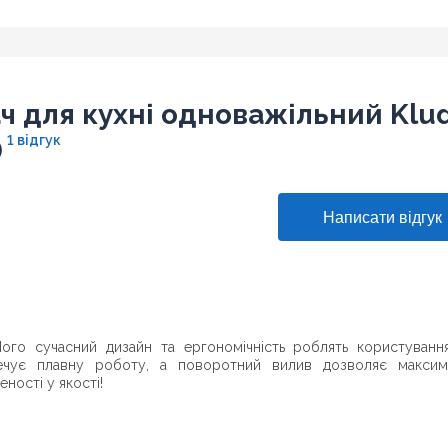
ч для кухні одноважільний Klud
1 відгук
)
 Його сучасний дизайн та ергономічність роблять користуванн
печує плавну роботу, а поворотний вилив дозволяє максим
ності у якості!