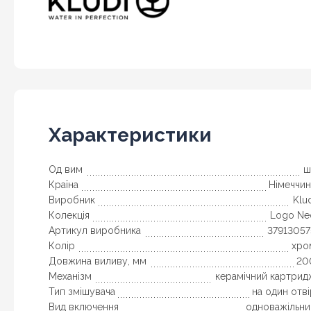
Характеристики
Од вим
ш
Країна
Німеччин
Виробник
Klu
Колекція
Logo Ne
Артикул виробника
37913057
Колір
хро
Довжина виливу, мм
20
Механізм
керамічний картрид
Тип змішувача
на один отв
Вид включення
одноважільни