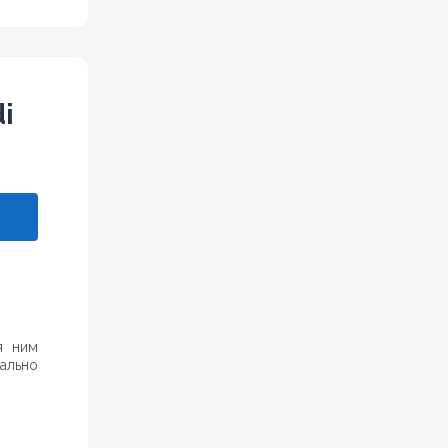
i
я ним
ально