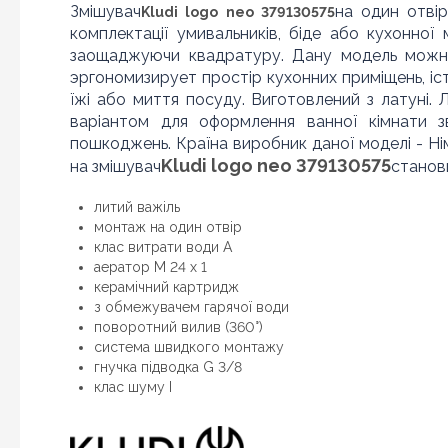
Змішувач
на один отвір
Kludi logo neo 379130575
комплектації умивальників, біде або кухонної
заощаджуючи квадратуру. Дану модель можна
эргономизирует простір кухонних приміщень, і
їжі або миття посуду. Виготовлений з латуні.
варіантом для оформлення ванної кімнати зв
пошкоджень. Країна виробник даної моделі - Нім
Kludi logo neo 379130575
на змішувач
станови
литий важіль
монтаж на один отвір
клас витрати води А
аератор M 24 x 1
керамічний картридж
з обмежувачем гарячої води
поворотний вилив (360°)
система швидкого монтажу
гнучка підводка G 3/8
клас шуму I