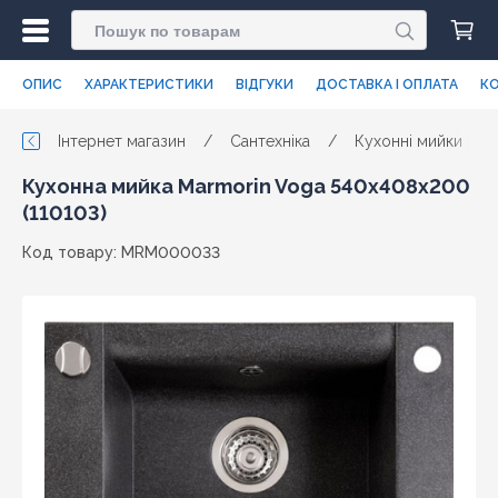
ОПИС
ХАРАКТЕРИСТИКИ
ВІДГУКИ
ДОСТАВКА І ОПЛАТА
КО
Інтернет магазин
/
Сантехніка
/
Кухонні мийки
/
Кухонна мийка Marmorin Voga 540х408х200
(110103)
Код товару: MRM000033