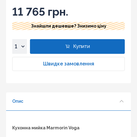
11 765 грн.
Знайшли дешевше? Знизимо ціну
Купити
1
2
Швидке замовлення
3
4
5
6
Опис
7
8
9
10
Кухонна мийка Marmorin Voga