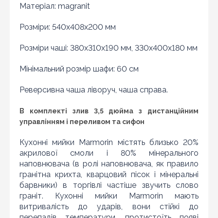
Матеріал: magranit
Розміри: 540x408x200 мм
Розміри чаші: 380x310x190 мм, 330х400х180 мм
Мінімальний розмір шафи: 60 см
Реверсивна чаша ліворуч, чаша справа.
В комплекті злив 3,5 дюйма з дистанційним
управлінням і переливом та сифон
Кухонні мийки Marmorin містять близько 20%
Знайшли дешевше?
акрилової смоли і 80% мінерального
Шановні клієнти нашого магазину! Якщо ви блукаючи
наповнювача (в ролі наповнювача, як правило
по інтернету знайшли ціну потрібного Вам товару
гранітна крихта, кварцовий пісок і мінеральні
дешевше ніж у нас ... дайте нам знати, і ми будемо
барвники) в торгівлі частіше звучить слово
раді запропонувати вигіднішу для Вас ціну (за умови,
граніт. Кухонні мийки Marmorin мають
що товар даної моделі повинен бути у конкурента в
витривалість до ударів, вони стійкі до
наявності і ціна на даний товар в іншому інтернет-
магазині актуальна і діюча)
перепадів температури, протистоїть появі