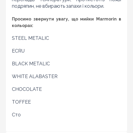
подряпин, не вбирають запахи і кольори.
Просимо звернути увагу, що мийки Marmorin в
кольорах:
STEEL METALIC
ECRU
BLACK METALIC
WHITE ALABASTER
CHOCOLATE
TOFFEE
Оновити капчу
Сто
Надіслати