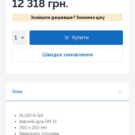
12 318 грн.
Знайшли дешевше? Знизимо ціну
Купити
1
2
Швидке замовлення
3
4
5
6
Опис
7
8
9
10
KLUDI A-QA
верхній душ DN 15
250 x 250 мм
бадьорить струмінь