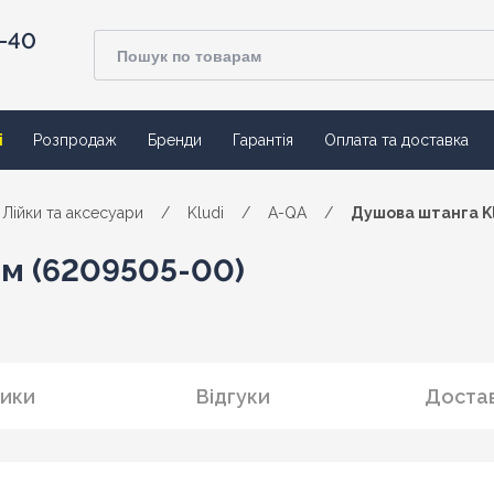
4-40
ї
Розпродаж
Бренди
Гарантія
Оплата та доставка
Лійки та аксесуари
/
Kludi
/
A-QA
/
Душова штанга Kl
ом (6209505-00)
ики
Відгуки
Достав