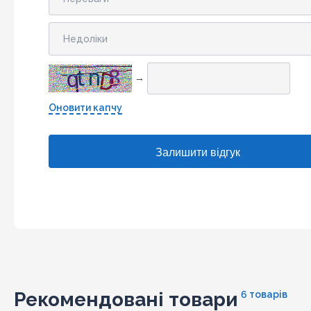
→
Оновити капчу
Рекомендовані товари
6 товарів