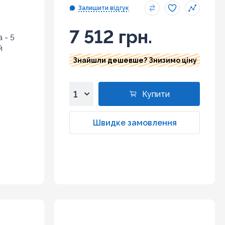
Залишити відгук
7 512 грн.
 - 5
й
Знайшли дешевше? Знизимо ціну
Купити
1
2
Швидке замовлення
3
4
5
6
7
8
9
10