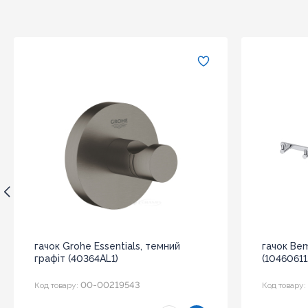
гачок Grohe Essentials, темний
гачок Be
графіт (40364AL1)
(10460611
00-00219543
Код товару:
Код товару: