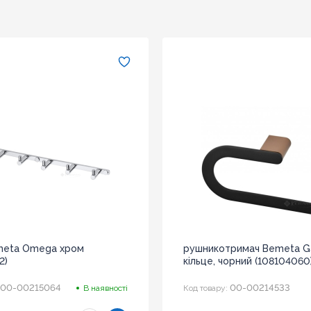
meta Omega хром
рушникотримач Bemeta Ga
2)
кільце, чорний (108104060
00-00215064
00-00214533
В наявності
Код товару: