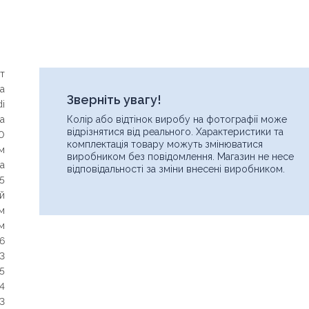
т
а
Зверніть увагу!
di
a
Колір або відтінок виробу на фотографії може
відрізнятися від реального. Характеристики та
0
комплектація товару можуть змінюватися
м
виробником без повідомлення. Магазин не несе
а
відповідальності за зміни внесені виробником.
5
й
м
см
46
3
05
14
3