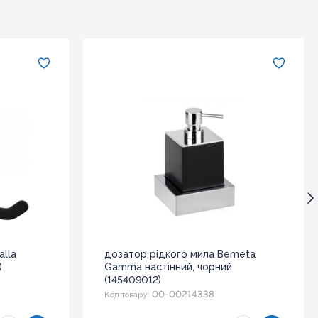
lla
дозатор рідкого мила Bemeta
)
Gamma настінний, чорний
(145409012)
00-00214338
Код товару: