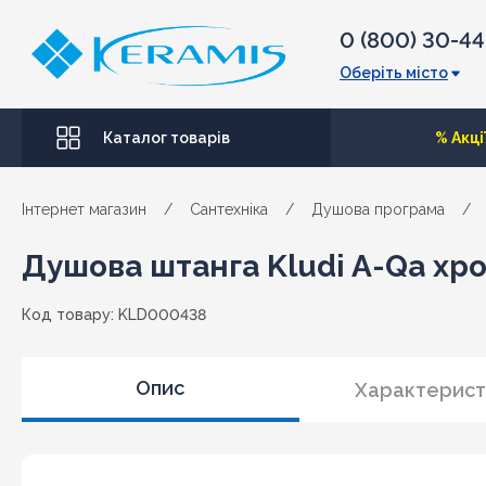
0 (800) 30-4
Оберіть місто
Каталог товарів
% Акці
Інтернет магазин
/
Сантехніка
/
Душова програма
/
Душова штанга Kludi A-Qa хр
Код товару: KLD000438
Опис
Характерист