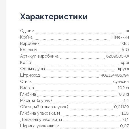
Характеристики
Од вим
ш
Країна
Німеччин
Виробник
Klu
Колекція
A-Q
Артикул виробника
6209505-0
Колір
хро
Форма душа
кругл
Штрихкод
402134405794
Стиль
сучасни
Висота
102 с
Глибина
8,3 
Маса, кг (з упак.)
1,
Обсяг, м3 (товар в упак.)
0,01129
Глибина упаковки, м
1,1
Довжина упаковки, м
0,
Ширина упаковки, м
0,07