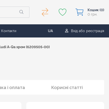
Кошик
(0)
0 грн.
Контакти
UA
Вхід
або
реєстрація
RU
udi A-Qa хром (6209505-00)
ка і оплата
Корисні статті