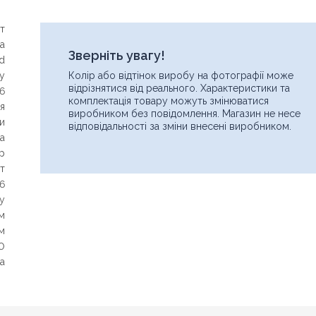
т
а
Зверніть увагу!
ad
ry
Колір або відтінок виробу на фотографії може
відрізнятися від реального. Характеристики та
6
комплектація товару можуть змінюватися
я
виробником без повідомлення. Магазин не несе
ти
відповідальності за зміни внесені виробником.
а
р
т
6
у
м
м
0
а