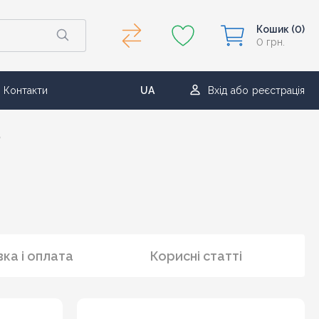
Кошик
(0)
0 грн.
Контакти
UA
Вхід
або
реєстрація
RU
0
ка і оплата
Корисні статті