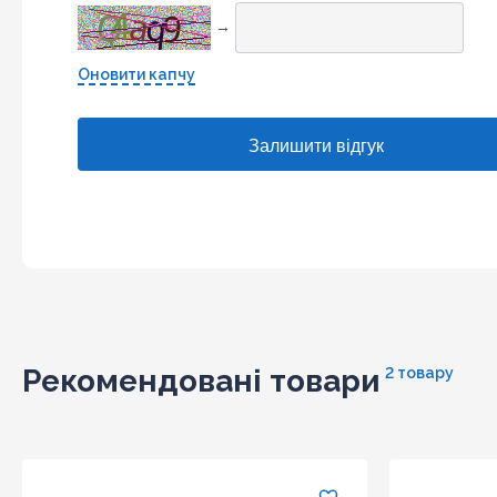
→
Оновити капчу
Рекомендовані товари
2 товару