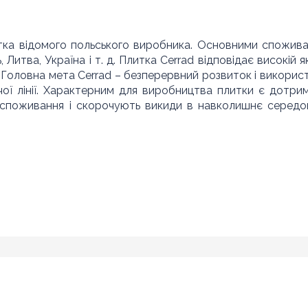
тка відомого польського виробника. Основними спожив
 Литва, Україна і т. д. Плитка Cerrad відповідає високій як
Головна мета Cerrad – безперервний розвиток і викорис
чої лінії. Характерним для виробництва плитки є дотри
ргоспоживання і скорочують викиди в навколишнє серед