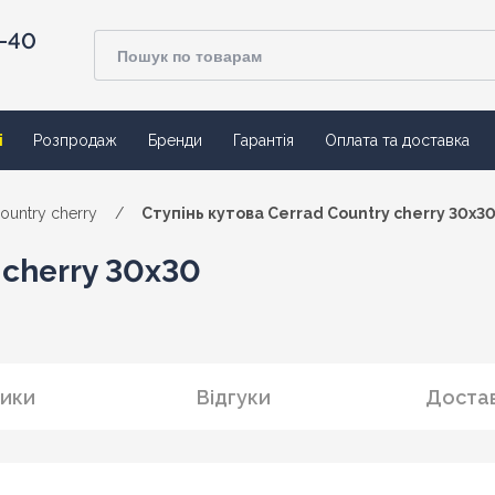
4-40
ї
Розпродаж
Бренди
Гарантія
Оплата та доставка
ountry cherry
/
Ступінь кутова Cerrad Country cherry 30x3
 cherry 30x30
ики
Відгуки
Достав