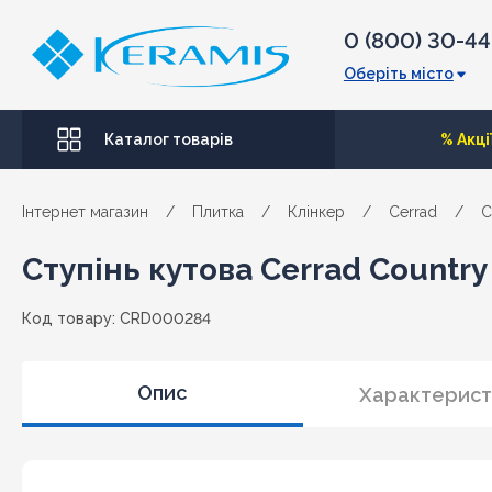
0 (800) 30-4
Оберіть місто
Каталог товарів
% Акці
Інтернет магазин
/
Плитка
/
Клінкер
/
Cerrad
/
C
Ступінь кутова Cerrad Country
Код товару: CRD000284
Опис
Характерист