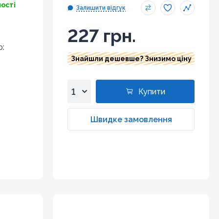
ності
Залишити відгук
227 грн.
р:
Знайшли дешевше? Знизимо ціну
Купити
1
2
Швидке замовлення
3
4
5
6
7
8
9
10