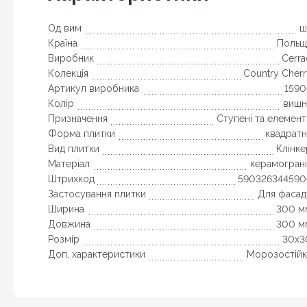
Од вим
ш
Країна
Польщ
Виробник
Cerr
Колекція
Country Cher
Артикул виробника
1590
Колір
вишн
Призначення
Ступені та елемен
Форма плитки
квадратн
Вид плитки
Клінке
Матеріал
керамограні
Штрихкод
590326344590
Застосування плитки
Для фасад
Ширина
300 м
Довжина
300 м
Розмір
30x3
Доп. характеристики
Морозостійк