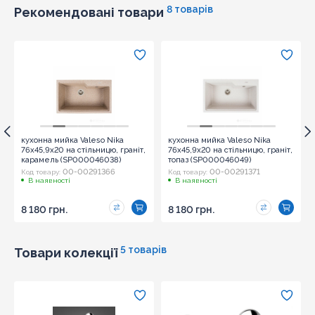
8 товарів
Рекомендовані товари
Надіслати
кухонна мийка Valeso Nika
кухонна мийка Valeso Nika
76x45,9x20 на стільницю, граніт,
76x45,9x20 на стільницю, граніт,
карамель (SP000046038)
топаз (SP000046049)
00-00291366
00-00291371
Код товару:
Код товару:
В наявності
В наявності
8 180 грн.
8 180 грн.
5 товарів
Товари колекції