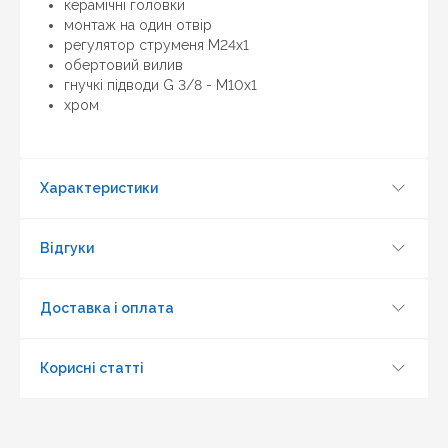
керамічні головки
дешевше ніж у нас ... дайте нам знати, і ми будемо
монтаж на один отвір
раді запропонувати вигіднішу для Вас ціну (за умови,
регулятор струменя M24x1
що товар даної моделі повинен бути у конкурента в
обертовий вилив
наявності і ціна на даний товар в іншому інтернет-
гнучкі підводи G 3/8 - M10x1
магазині актуальна і діюча)
хром
Характеристики
Відгуки
Доставка і оплата
Корисні статті
Оновити капчу