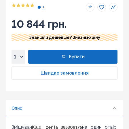
1
10 844 грн.
Знайшли дешевше? Знизимо ціну
Купити
1
2
Швидке замовлення
3
4
5
6
Опис
7
8
9
Змішувач
на один отвір.
Kludi zenta 385309175