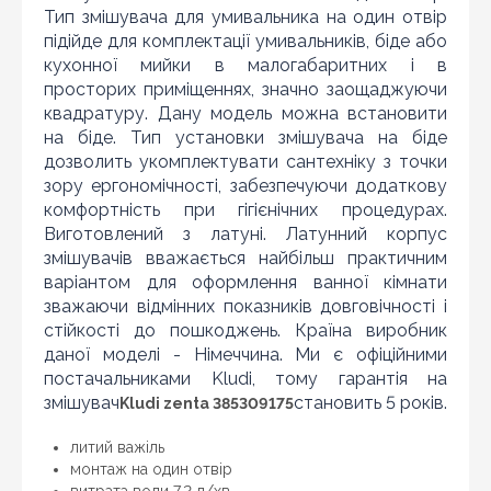
10
Тип змішувача для умивальника на один отвір
підійде для комплектації умивальників, біде або
кухонної мийки в малогабаритних і в
просторих приміщеннях, значно заощаджуючи
квадратуру. Дану модель можна встановити
на біде. Тип установки змішувача на біде
дозволить укомплектувати сантехніку з точки
зору ергономічності, забезпечуючи додаткову
комфортність при гігієнічних процедурах.
Виготовлений з латуні. Латунний корпус
Знайшли дешевше?
змішувачів вважається найбільш практичним
варіантом для оформлення ванної кімнати
Шановні клієнти нашого магазину! Якщо ви блукаючи
зважаючи відмінних показників довговічності і
по інтернету знайшли ціну потрібного Вам товару
стійкості до пошкоджень. Країна виробник
дешевше ніж у нас ... дайте нам знати, і ми будемо
раді запропонувати вигіднішу для Вас ціну (за умови,
даної моделі - Німеччина. Ми є офіційними
що товар даної моделі повинен бути у конкурента в
постачальниками Kludi, тому гарантія на
наявності і ціна на даний товар в іншому інтернет-
змішувач
становить 5 років.
Kludi zenta 385309175
магазині актуальна і діюча)
литий важіль
монтаж на один отвір
витрата води 7,2 л/хв