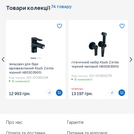
74 товару
Товари колекції
гігієнічний набір Kludi Zenta
змішувач для біде
чорний матовий (489983965)
одноважільний Kludi Zenta
чорний (485303965)
00-00261079
Код товару:
00-00261134
Код товару:
В наявності
В наявності
17 564 грн.
12 993 грн.
13 197 грн.
Про нас
Гарантія
Оплата та доставка
Питання та відповіді