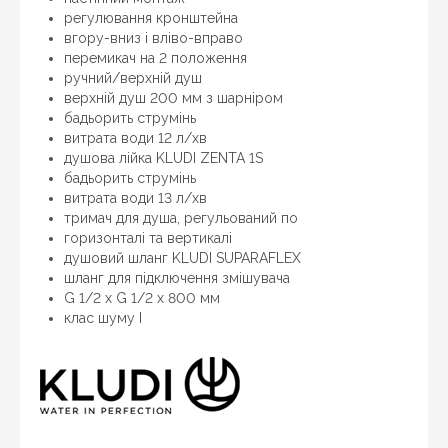
регулювання кронштейна
вгору-вниз і вліво-вправо
перемикач на 2 положення
ручний/верхній душ
верхній душ 200 мм з шарніром
бадьорить струмінь
витрата води 12 л/хв
душова лійка KLUDI ZENTA 1S
бадьорить струмінь
витрата води 13 л/хв
тримач для душа, регульований по
горизонталі та вертикалі
душовий шланг KLUDI SUPARAFLEX
Знайшли дешевше?
шланг для підключення змішувача
G 1/2 x G 1/2 x 800 мм
Шановні клієнти нашого магазину! Якщо ви блукаючи
клас шуму I
по інтернету знайшли ціну потрібного Вам товару
дешевше ніж у нас ... дайте нам знати, і ми будемо
раді запропонувати вигіднішу для Вас ціну (за умови,
що товар даної моделі повинен бути у конкурента в
наявності і ціна на даний товар в іншому інтернет-
магазині актуальна і діюча)