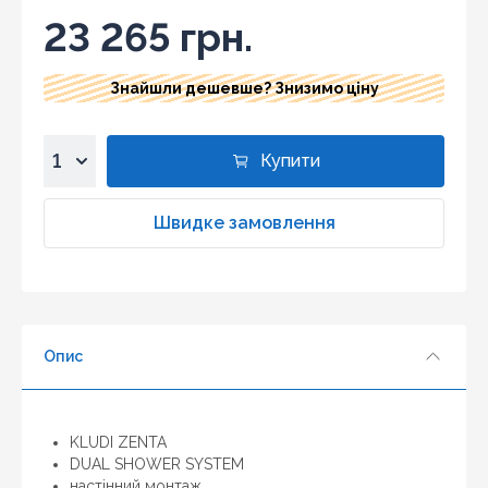
23 265 грн.
Знайшли дешевше? Знизимо ціну
Купити
1
2
Швидке замовлення
3
4
5
6
Опис
7
8
9
10
KLUDI ZENTA
DUAL SHOWER SYSTEM
настінний монтаж