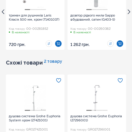
тримач для рушників Laris
дозатор рідкого мила Gappo
Класік 500 мм, хром (71401037)
вбудований, сатин (G403-5)
00-00281852
00-00260382
Код товару:
Код товару:
В наявності
В наявності
720 грн.
1 262 грн.
2 товару
Схожі товари
душова система Grohe Euphoria
душова система Grohe Euphoria
System хром (27421001)
(27296001)
GRO27421001
GRO27296001
Код товару:
Код товару: