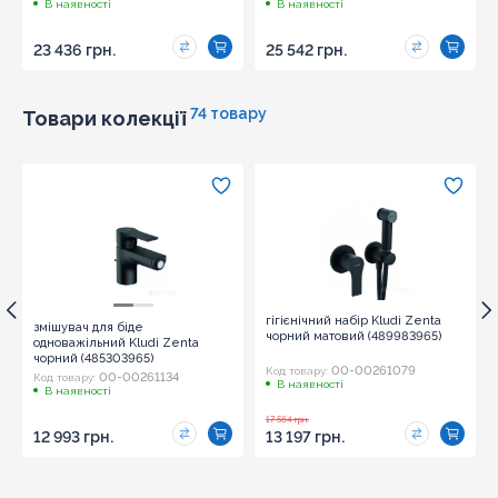
В наявності
В наявності
23 436 грн.
25 542 грн.
74 товару
Товари колекції
гігієнічний набір Kludi Zenta
змішувач для біде
чорний матовий (489983965)
одноважільний Kludi Zenta
чорний (485303965)
00-00261079
Код товару:
00-00261134
Код товару:
В наявності
В наявності
17 564 грн.
12 993 грн.
13 197 грн.