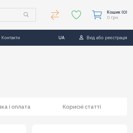
Кошик
(0)
0 грн.
Контакти
UA
Вхід
або
реєстрація
RU
ка і оплата
Корисні статті