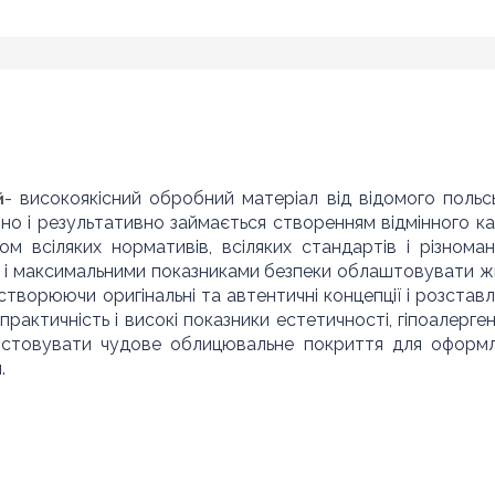
- високоякісний обробний матеріал від відомого польс
й
шно і результативно займається створенням відмінного ка
м всіляких нормативів, всіляких стандартів і різноман
тю і максимальними показниками безпеки облаштовувати ж
 створюючи оригінальні та автентичні концепції і розстав
практичність і високі показники естетичності, гіпоалерген
ристовувати чудове облицювальне покриття для оформ
.