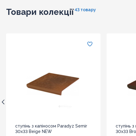
Товари колекції
43 товару
ступінь з капіносом Paradyz Semir
ступінь з
30x33 Beige NEW
30x33 Br