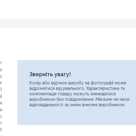
т
а
Знайшли дешевше?
Зверніть увагу!
z
Шановні клієнти нашого магазину! Якщо ви блукаючи по
r
Колір або відтінок виробу на фотографії може
інтернету знайшли ціну потрібного Вам товару дешевше ніж у
відрізнятися від реального. Характеристики та
BR
нас ... дайте нам знати, і ми будемо раді запропонувати вигіднішу
комплектація товару можуть змінюватися
й
для Вас ціну (за умови, що товар даної моделі повинен бути у
виробником без повідомлення. Магазин не несе
ня
конкурента в наявності і ціна на даний товар в іншому інтернет-
відповідальності за зміни внесені виробником.
магазині актуальна і діюча)
а
р
т
5