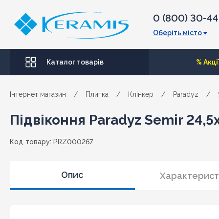
0 (800) 30-4
Оберіть місто
Каталог товарів
% Акці
Інтернет магазин
/
Плитка
/
Клінкер
/
Paradyz
/
Підвіконня Paradyz Semir 24,5
Код товару: PRZ000267
Опис
Характерист