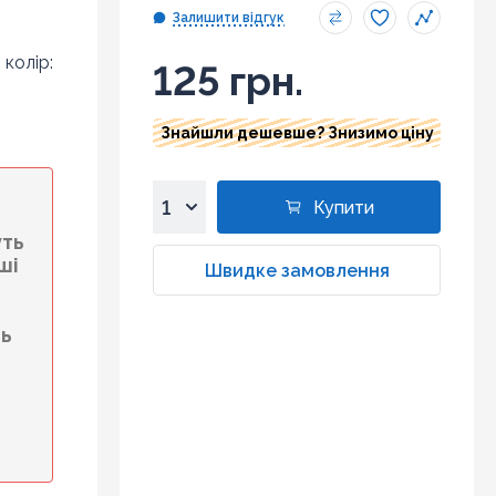
Залишити відгук
 колір:
125 грн.
Знайшли дешевше? Знизимо ціну
Купити
1
уть
ші
2
Швидке замовлення
3
4
ть
5
6
7
8
9
10