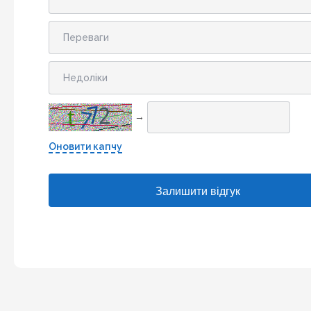
→
Оновити капчу