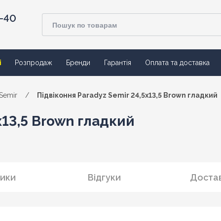
4-40
ї
Розпродаж
Бренди
Гарантія
Оплата та доставка
Semir
/
Підвіконня Paradyz Semir 24,5x13,5 Brown гладкий
x13,5 Brown гладкий
ики
Відгуки
Достав