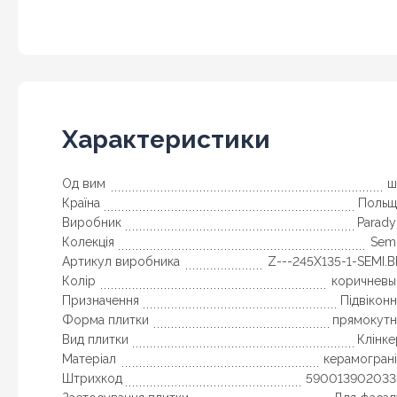
Характеристики
Од вим
ш
Країна
Польщ
Виробник
Parady
Колекція
Semi
Артикул виробника
Z---245X135-1-SEMI.
Колір
коричневы
Призначення
Підвікон
Форма плитки
прямокутн
Вид плитки
Клінке
Матеріал
керамограні
Штрихкод
590013902033