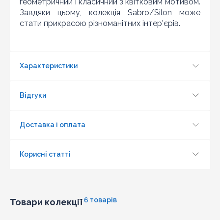
геометричний і класичний з квітковим мотивом.
Завдяки цьому, колекція Sabro/Silon може
Оновити капчу
стати прикрасою різноманітних інтер'єрів.
Надіслати
Характеристики
Відгуки
Доставка і оплата
Корисні статті
6 товарів
Товари колекції