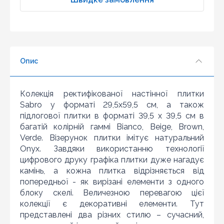
Шановні клієнти нашого магазину! Якщо ви блукаючи
3
по інтернету знайшли ціну потрібного Вам товару
дешевше ніж у нас ... дайте нам знати, і ми будемо
4
раді запропонувати вигіднішу для Вас ціну (за умови,
5
що товар даної моделі повинен бути у конкурента в
6
наявності і ціна на даний товар в іншому інтернет-
магазині актуальна і діюча)
Опис
7
8
9
Колекція ректифікованої настінної плитки
10
Sabro у форматі 29,5x59,5 см, а також
підлогової плитки в форматі 39,5 x 39,5 см в
багатій колірній гаммі Bianco, Beige, Brown,
Verde. Візерунок плитки імітує натуральний
Onyx. Завдяки використанню технології
цифрового друку графіка плитки дуже нагадує
камінь, а кожна плитка відрізняється від
попередньої - як вирізані елементи з одного
блоку скелі. Величезною перевагою цієї
колекції є декоративні елементи. Тут
представлені два різних стилю – сучасний,