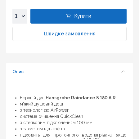
дешевше ніж у нас ... дайте нам знати, і ми будемо
раді запропонувати вигіднішу для Вас ціну (за умови,
Купити
що товар даної моделі повинен бути у конкурента в
наявності і ціна на даний товар в іншому інтернет-
1
магазині актуальна і діюча)
2
Швидке замовлення
3
4
5
6
Опис
7
8
9
10
Верхній душ
Hansgrohe Raindance S 180 AIR
м'який душовий дощ
з технологією AirPower
система очищення QuickClean
з стельовим підключенням 100 мм
з захистом від люфта
підходить для проточного водонагрівача, якщо