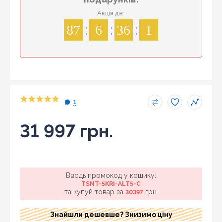
Акція діє:
87
6
36
1
1
31 997 грн.
Вводь промокод у кошику:
TSNT-5KRI-ALT5-C
та купуй товар за
грн.
30397
Знайшли дешевше?
Шановні клієнти нашого магазину! Якщо ви блукаючи
Знайшли дешевше? Знизимо ціну
по інтернету знайшли ціну потрібного Вам товару