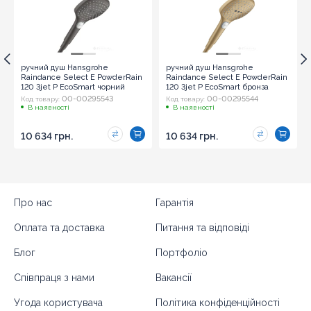
ручний душ Hansgrohe
ручний душ Hansgrohe
Raindance Select E PowderRain
Raindance Select E PowderRain
120 3jet P EcoSmart чорний
120 3jet P EcoSmart бронза
хром (28728340)
(28728140)
00-00295543
00-00295544
Код товару:
Код товару:
В наявності
В наявності
10 634 грн.
10 634 грн.
Про нас
Гарантія
Оплата та доставка
Питання та відповіді
Блог
Портфоліо
Співпраця з нами
Вакансії
Угода користувача
Політика конфіденційності