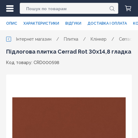
ОПИС
ХАРАКТЕРИСТИКИ
ВІДГУКИ
ДОСТАВКА І ОПЛАТА
КО
Інтернет магазин
/
Плитка
/
Клінкер
/
Cerrad
Підлогова плитка Cerrad Rot 30x14,8 гладка
Код товару: CRD000598