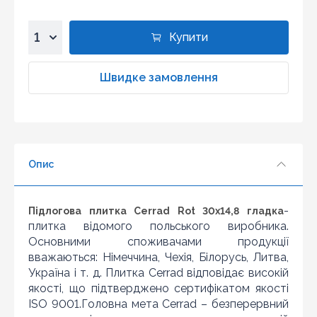
Купити
1
2
Швидке замовлення
3
4
5
6
Опис
7
8
9
-
Підлогова плитка Cerrad Rot 30x14,8 гладка
10
плитка відомого польського виробника.
Основними споживачами продукції
вважаються: Німеччина, Чехія, Білорусь, Литва,
Україна і т. д. Плитка Cerrad відповідає високій
якості, що підтверджено сертифікатом якості
ISO 9001.Головна мета Cerrad – безперервний