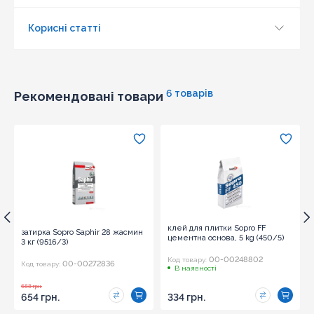
Корисні статті
6 товарів
Рекомендовані товари
Оновити капчу
Надіслати
клей для плитки Sopro FF
затирка Sopro Saphir 28 жасмин
цементна основа, 5 kg (450/5)
3 кг (9516/3)
00-00248802
Код товару:
00-00272836
Код товару:
В наявності
688 грн.
654 грн.
334 грн.