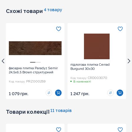
4 товару
Схожі товари
підлогова плитка Cerrad
фасадна плитка Paradyz Semir
Burgund 30x30
24,5x6,5 Brown структурний
CRD003070
Код товару:
PRZ000259
Код товару:
В наявності
1 079 грн.
1 247 грн.
11 товарів
Товари колекції