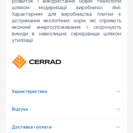
розвиток і використання нових технологій
шляхом модернізації виробничої лінії.
Характерним для виробництва плитки є
дотримання екологічних норм, які сприяють
економії енергоспоживання і скорочують
викиди в навколишнє середовище шляхом
утилізації
Знайшли дешевше?
Шановні клієнти нашого магазину! Якщо ви блукаючи
по інтернету знайшли ціну потрібного Вам товару
дешевше ніж у нас ... дайте нам знати, і ми будемо
раді запропонувати вигіднішу для Вас ціну (за умови,
що товар даної моделі повинен бути у конкурента в
наявності і ціна на даний товар в іншому інтернет-
Характеристики
магазині актуальна і діюча)
Відгуки
Доставка і оплата