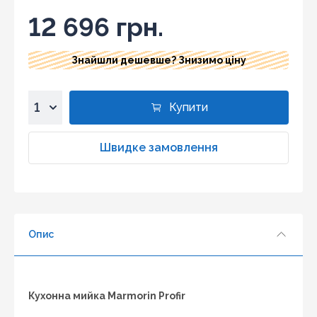
12 696 грн.
Знайшли дешевше? Знизимо ціну
Купити
1
2
Швидке замовлення
3
4
5
6
Опис
7
8
9
10
Кухонна мийка Marmorin Profir