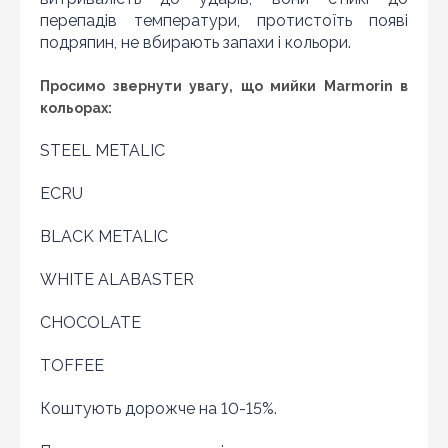
наявності і ціна на даний товар в іншому інтернет-
перепадів температури, протистоїть появі
магазині актуальна і діюча)
подряпин, не вбирають запахи і кольори.
Просимо звернути увагу, що мийки Marmorin в
кольорах:
STEEL METALIC
ECRU
BLACK METALIC
WHITE ALABASTER
CHOCOLATE
TOFFEE
Оновити капчу
Коштують дорожче на 10-15%.
Надіслати