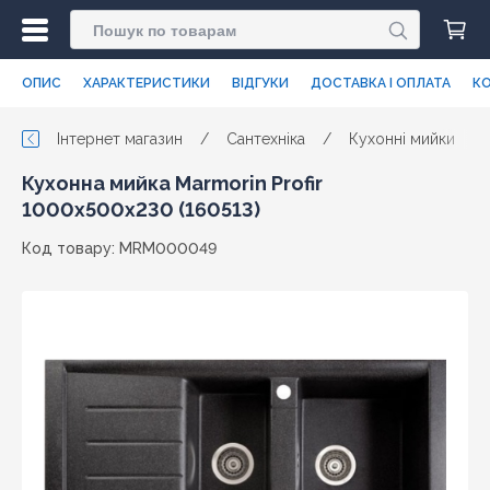
ОПИС
ХАРАКТЕРИСТИКИ
ВІДГУКИ
ДОСТАВКА І ОПЛАТА
КО
Інтернет магазин
/
Сантехніка
/
Кухонні мийки
/
Кухонна мийка Marmorin Profir
1000х500х230 (160513)
Код товару: MRM000049