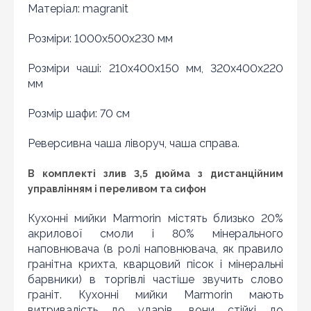
Матеріал: magranit
Розміри: 1000x500x230 мм
Розміри чаші: 210x400x150 мм, 320х400х220
мм
Розмір шафи: 70 см
Реверсивна чаша ліворуч, чаша справа.
В комплекті злив 3,5 дюйма з дистанційним
управлінням і переливом та сифон
Кухонні мийки Marmorin містять близько 20%
Знайшли дешевше?
акрилової смоли і 80% мінерального
наповнювача (в ролі наповнювача, як правило
Шановні клієнти нашого магазину! Якщо ви блукаючи
гранітна крихта, кварцовий пісок і мінеральні
по інтернету знайшли ціну потрібного Вам товару
барвники) в торгівлі частіше звучить слово
дешевше ніж у нас ... дайте нам знати, і ми будемо
раді запропонувати вигіднішу для Вас ціну (за умови,
граніт. Кухонні мийки Marmorin мають
що товар даної моделі повинен бути у конкурента в
витривалість до ударів, вони стійкі до