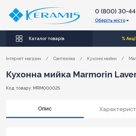
0 (800) 30-4
Оберіть місто
Каталог товарів
% Акці
Інтернет магазин
/
Сантехніка
/
Кухонні мийки
/
Mar
Кухонна мийка Marmorin Laver
Код товару: MRM000025
Опис
Характерист