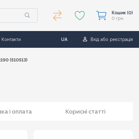
Кошик
(0)
0 грн.
Контакти
UA
Вхід
або
реєстрація
RU
190 (510513)
ка і оплата
Корисні статті