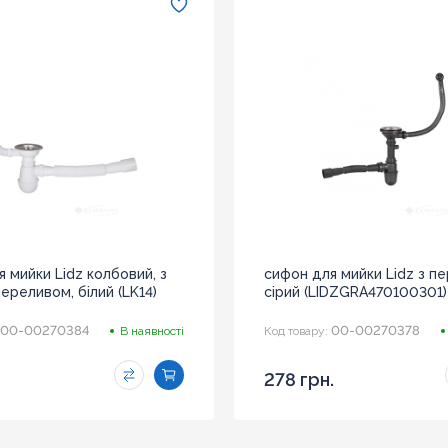
 мийки Lidz колбовий, з
сифон для мийки Lidz з п
ереливом, білий (LK14)
сірий (LIDZGRA470100301)
00-00270384
00-00270378
В наявності
Код товару:
278 грн.