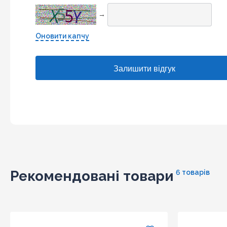
→
Оновити капчу
Рекомендовані товари
6 товарів