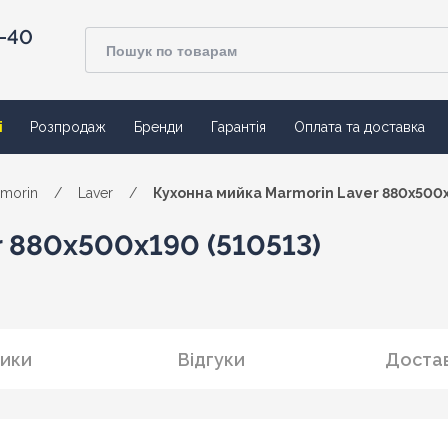
4-40
ї
Розпродаж
Бренди
Гарантія
Оплата та доставка
morin
/
Laver
/
Кухонна мийка Marmorin Laver 880x500x
 880x500x190 (510513)
ики
Відгуки
Достав