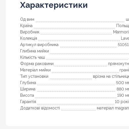
Характеристики
Од вим
ш
Країна
Польщ
Виробник
Marmori
Колекція
Lav
Артикул виробника
51051
Глибина мийки
Кількість чаш
Форма раковини
прямокутн
Матеріал мийки
гран
Тип установки
врізна на стільни
Глубина
500 м
Ширина
880 м
Висота
190 м
Гарантія
10 рок
Додаткові відомості
матеріал magran