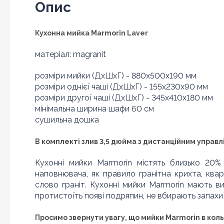
Опис
Кухонна мийка Marmorin Laver
матеріал: magranit
розміри мийки (ДхШхГ) - 880x500x190 мм
розміри однієї чаші (ДхШхГ) - 155x230x90 мм
розміри другої чаші (ДхШхГ) - 345х410х180 мм
мінімальна ширина шафи 60 см
сушильна дошка
В комплекті злив 3,5 дюйма з дистанційним управл
Кухонні мийки Marmorin містять близько 20%
наповнювача, як правило гранітна крихта, кварц
слово граніт. Кухонні мийки Marmorin мають ви
протистоїть появі подряпин, не вбирають запахи 
Просимо звернути увагу, що мийки Marmorin в коль