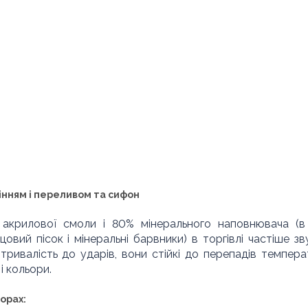
інням і переливом та сифон
 акрилової смоли і 80% мінерального наповнювача (в
овий пісок і мінеральні барвники) в торгівлі частіше зв
тривалість до ударів, вони стійкі до перепадів темпера
і кольори.
орах: