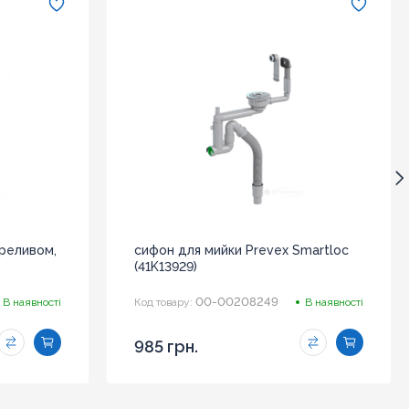
ереливом,
сифон для мийки Prevex Smartloc
(41K13929)
00-00208249
В наявності
Код товару:
В наявності
985 грн.