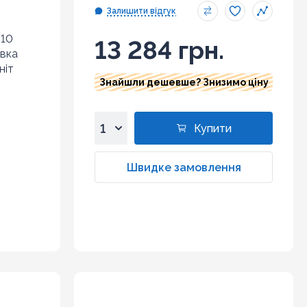
Залишити відгук
 10
13 284 грн.
овка
ніт
Знайшли дешевше? Знизимо ціну
Купити
1
2
Швидке замовлення
3
4
5
6
7
8
9
10