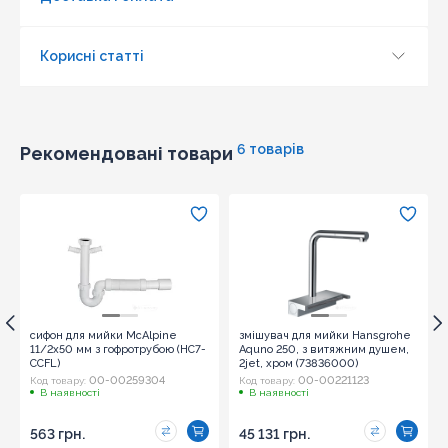
Корисні статті
6 товарів
Рекомендовані товари
сифон для мийки McAlpine
змішувач для мийки Hansgrohe
11/2х50 мм з гофротрубою (HC7-
Aquno 250, з витяжним душем,
CCFL)
2jet, хром (73836000)
00-00259304
00-00221123
Код товару:
Код товару:
В наявності
В наявності
563 грн.
45 131 грн.