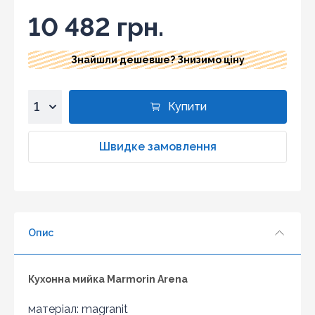
10 482 грн.
Знайшли дешевше? Знизимо ціну
Купити
1
2
Швидке замовлення
3
4
5
6
Опис
7
8
9
Кухонна мийка Marmorin Arena
10
матеріал: magranit