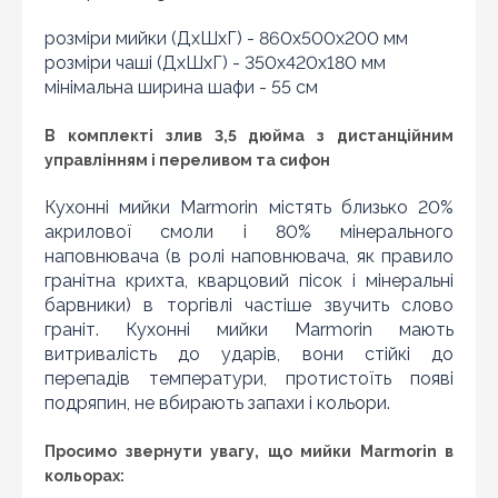
розміри мийки (ДхШхГ) - 860х500х200 мм
розміри чаші (ДхШхГ) - 350х420х180 мм
мінімальна ширина шафи - 55 см
В комплекті злив 3,5 дюйма з дистанційним
управлінням і переливом та сифон
Кухонні мийки Marmorin містять близько 20%
акрилової смоли і 80% мінерального
наповнювача (в ролі наповнювача, як правило
Знайшли дешевше?
гранітна крихта, кварцовий пісок і мінеральні
Шановні клієнти нашого магазину! Якщо ви блукаючи
барвники) в торгівлі частіше звучить слово
по інтернету знайшли ціну потрібного Вам товару
граніт. Кухонні мийки Marmorin мають
дешевше ніж у нас ... дайте нам знати, і ми будемо
витривалість до ударів, вони стійкі до
раді запропонувати вигіднішу для Вас ціну (за умови,
що товар даної моделі повинен бути у конкурента в
перепадів температури, протистоїть появі
наявності і ціна на даний товар в іншому інтернет-
подряпин, не вбирають запахи і кольори.
магазині актуальна і діюча)
Просимо звернути увагу, що мийки Marmorin в
кольорах: