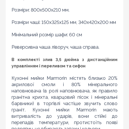
Розміри: 800x500x210 мм.
Розміри чаші: 150x325x125 мм, 340х420х200 мм
Мінімальний розмір шафи: 60 см
Реверсивна чаша ліворуч, чаша справа.
В комплекті злив 3,5 дюйма з дистанційним
управлінням і переливом та сифон
Кухонні мийки Marmorin містять близько 20%
акрилової смоли і 80% мінерального
наповнювача (в ролі наповнювача, як правило
Знайшли дешевше?
гранітна крихта, кварцовий пісок і мінеральні
Шановні клієнти нашого магазину! Якщо ви блукаючи
барвники) в торгівлі частіше звучить слово
по інтернету знайшли ціну потрібного Вам товару
граніт. Кухонні мийки Marmorin мають
дешевше ніж у нас ... дайте нам знати, і ми будемо
витривалість до ударів, вони стійкі до
раді запропонувати вигіднішу для Вас ціну (за умови,
що товар даної моделі повинен бути у конкурента в
перепадів температури, протистоїть появі
наявності і ціна на даний товар в іншому інтернет-
подряпин, не вбирають запахи і кольори.