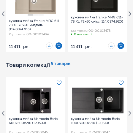
кухонна мийка Franke MRG 611-
кухонна мийка Franke MRG 611-
78 XL 78х50 онікс (114.0374.920)
78 XL 78х50 мигдаль
(114.0374.916)
00-00103478
Код товару:
00-00103464
Код товару:
В наявності
11 411 грн.
11 411 грн.
5 товарів
Товари колекції
кухонна мийка Marmorin Bario
кухонна мийка Marmorin Bario
600х500х210 (120503)
1000х500х210 (120513)
MRM000045
MRM000047
Код товару:
Код товару: