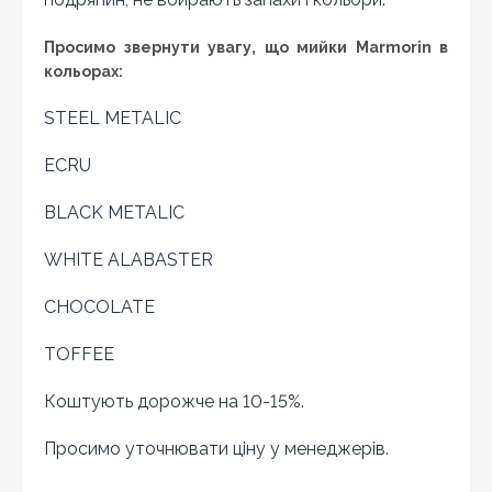
магазині актуальна і діюча)
Просимо звернути увагу, що мийки Marmorin в
кольорах:
STEEL METALIC
ECRU
BLACK METALIC
WHITE ALABASTER
CHOCOLATE
TOFFEE
Коштують дорожче на 10-15%.
Оновити капчу
Просимо уточнювати ціну у менеджерів.
Надіслати