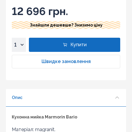
12 696 грн.
Знайшли дешевше? Знизимо ціну
Купити
1
2
Швидке замовлення
3
4
5
6
Опис
7
8
9
Кухонна мийка Marmorin Bario
10
Матеріал: magranit.