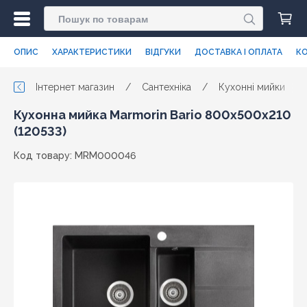
ОПИС
ХАРАКТЕРИСТИКИ
ВІДГУКИ
ДОСТАВКА І ОПЛАТА
КО
Інтернет магазин
/
Сантехніка
/
Кухонні мийки
/
Кухонна мийка Marmorin Bario 800х500х210
(120533)
Код товару: MRM000046