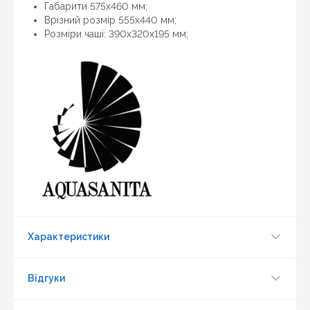
Габарити 575x460 мм;
Врізний розмір 555x440 мм;
Розміри чаші: 390x320x195 мм;
Знайшли дешевше?
Шановні клієнти нашого магазину! Якщо ви блукаючи
по інтернету знайшли ціну потрібного Вам товару
дешевше ніж у нас ... дайте нам знати, і ми будемо
раді запропонувати вигіднішу для Вас ціну (за умови,
що товар даної моделі повинен бути у конкурента в
наявності і ціна на даний товар в іншому інтернет-
магазині актуальна і діюча)
Характеристики
Відгуки