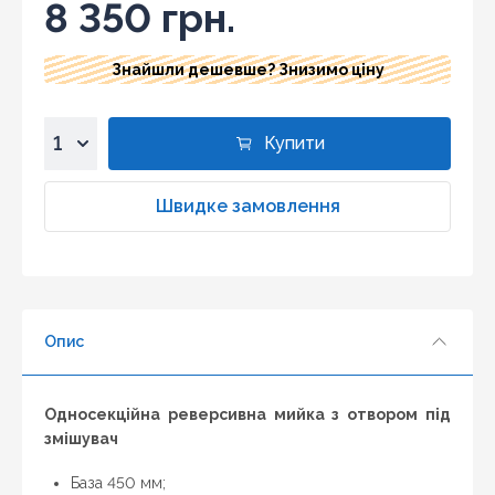
8 350 грн.
Знайшли дешевше? Знизимо ціну
Купити
1
2
Швидке замовлення
3
4
5
6
Опис
7
8
9
Односекційна реверсивна мийка з отвором під
10
змішувач
База 450 мм;