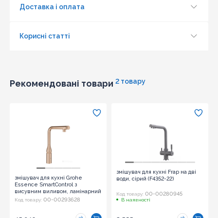
Доставка і оплата
Корисні статті
2 товару
Рекомендовані товари
Оновити капчу
Надіслати
змішувач для кухні Frap на дві
змішувач для кухні Grohe
води, сірий (F4352-22)
Essence SmartControl з
висувним виливом, ламінарний
00-00280945
Код товару:
потік, золотий матовий
00-00293628
Код товару:
В наявності
(31615DL0)