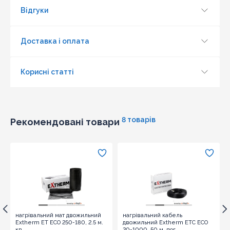
Відгуки
Доставка і оплата
Корисні статті
8 товарів
Рекомендовані товари
Оновити капчу
Надіслати
нагрівальний мат двожильний
нагрівальний кабель
Extherm ET ECO 250-180, 2.5 м.
двожильний Extherm ETC ECO
кв.
20-1000, 50 м. пог.