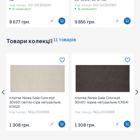
00-00305247
00-00305357
Код товару:
Код товару:
В наявності
В наявності
8 677 грн.
9 856 грн.
11 товарів
Товари колекції
плитка Nowa Gala Concept
плитка Nowa Gala Concept
30x60 світло-сіра натуральна
30x60 чорна натуральна (CN14)
(CN12)
NGL000896
NGL000898
Код товару:
Код товару:
1 308 грн.
1 308 грн.