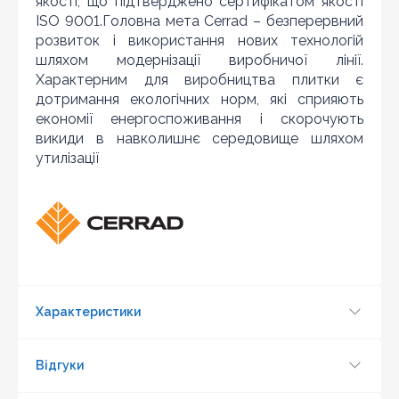
якості, що підтверджено сертифікатом якості
ISO 9001.Головна мета Cerrad – безперервний
розвиток і використання нових технологій
шляхом модернізації виробничої лінії.
Характерним для виробництва плитки є
дотримання екологічних норм, які сприяють
економії енергоспоживання і скорочують
викиди в навколишнє середовище шляхом
утилізації
Характеристики
Оновити капчу
Надіслати
Відгуки