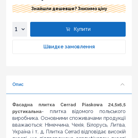
Знайшли дешевше? Знизимо ціну
Купити
1
2
Швидке замовлення
3
4
5
6
Опис
7
8
Знайшли дешевше?
9
Шановні клієнти нашого магазину! Якщо ви блукаючи
Фасадна плитка Cerrad Piaskowa 24,5x6,5
10
по інтернету знайшли ціну потрібного Вам товару
- плитка відомого польського
рустикальна
дешевше ніж у нас ... дайте нам знати, і ми будемо
виробника. Основними споживачами продукції
раді запропонувати вигіднішу для Вас ціну (за умови,
вважаються: Німеччина, Чехія, Білорусь, Литва,
що товар даної моделі повинен бути у конкурента в
Україна і т. д. Плитка Cerrad відповідає високій
наявності і ціна на даний товар в іншому інтернет-
магазині актуальна і діюча)