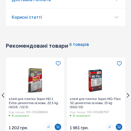
Корисні статті
6 товарів
Рекомендовані товари
Оновити капчу
Надіслати
клей для плитки Sopro NO.1
клей для плитки Sopro MG-Flex
Extra цементна основа, 22,5 kg
S2 цементна основа, 15 kg
(400E /22,5)
(669/15)
00-00248814
00-00248797
Код товару:
Код товару:
В наявності
В наявності
1 202 грн.
1 961 грн.