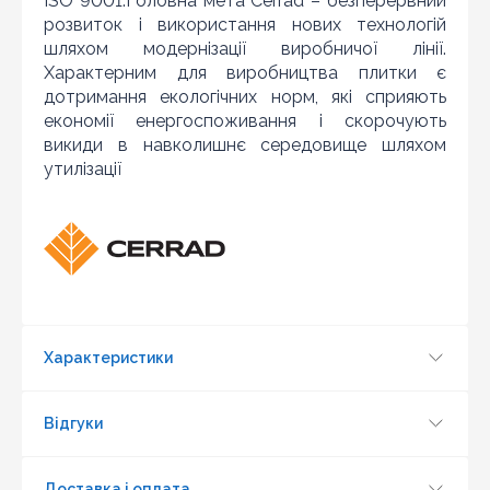
ISO 9001.Головна мета Cerrad – безперервний
розвиток і використання нових технологій
шляхом модернізації виробничої лінії.
Характерним для виробництва плитки є
дотримання екологічних норм, які сприяють
економії енергоспоживання і скорочують
викиди в навколишнє середовище шляхом
утилізації
Знайшли дешевше?
Шановні клієнти нашого магазину! Якщо ви блукаючи
по інтернету знайшли ціну потрібного Вам товару
дешевше ніж у нас ... дайте нам знати, і ми будемо
раді запропонувати вигіднішу для Вас ціну (за умови,
що товар даної моделі повинен бути у конкурента в
наявності і ціна на даний товар в іншому інтернет-
Характеристики
магазині актуальна і діюча)
Відгуки
Доставка і оплата