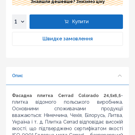
Знайшли дешевше? Знизимо ціну
Купити
1
2
Швидке замовлення
3
4
5
6
Опис
7
8
9
-
Фасадна плитка Cerrad Colorado 24,5x6,5
10
плитка відомого польського виробника.
Основними споживачами продукції
вважаються: Німеччина, Чехія, Білорусь, Литва,
Україна і т. д. Плитка Cerrad відповідає високій
якості, що підтверджено сертифікатом якості