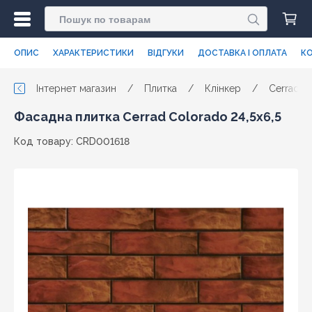
ОПИС
ХАРАКТЕРИСТИКИ
ВІДГУКИ
ДОСТАВКА І ОПЛАТА
КО
Інтернет магазин
/
Плитка
/
Клінкер
/
Cerrad
Фасадна плитка Cerrad Colorado 24,5x6,5
Код товару: CRD001618