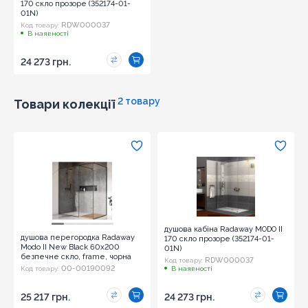
170 скло прозоре (352174-01-
01N)
RDW000037
Код товару:
В наявності
24 273 грн.
2 товару
Товари колекції
душова кабіна Radaway MODO II
душова перегородка Radaway
170 скло прозоре (352174-01-
Modo II New Black 60x200
01N)
безпечне скло, frame, чорна
RDW000037
Код товару:
(389064-54-56)
00-00190092
Код товару:
В наявності
25 217 грн.
24 273 грн.