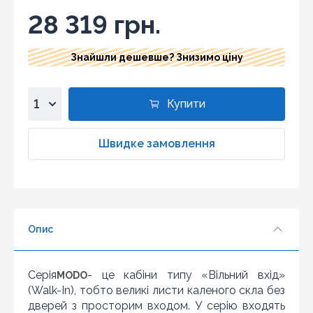
28 319 грн.
Знайшли дешевше? Знизимо ціну
Купити
1
2
Швидке замовлення
3
4
5
6
Опис
7
8
9
Серія
- це кабіни типу «Вільний вхід»
MODO
10
(Walk-In), тобто великі листи каленого скла без
дверей з просторим входом. У серію входять