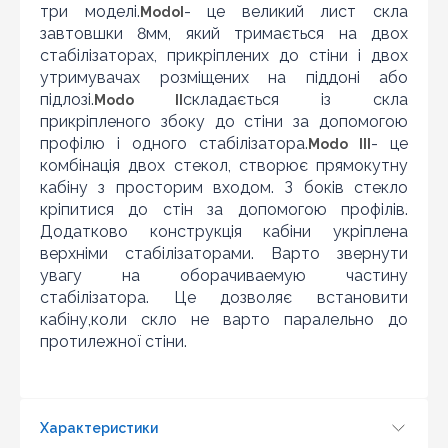
три моделі.
- це великий лист скла
Modo
I
завтовшки 8мм, який тримається на двох
стабілізаторах, прикріплених до стіни і двох
Знайшли дешевше?
утримувачах розміщених на піддоні або
підлозі.
складається із скла
Шановні клієнти нашого магазину! Якщо ви блукаючи
Modo II
по інтернету знайшли ціну потрібного Вам товару
прикріпленого збоку до стіни за допомогою
дешевше ніж у нас ... дайте нам знати, і ми будемо
профілю і одного стабілізатора.
- це
Modo III
раді запропонувати вигіднішу для Вас ціну (за умови,
комбінація двох стекол, створює прямокутну
що товар даної моделі повинен бути у конкурента в
кабіну з просторим входом. З боків стекло
наявності і ціна на даний товар в іншому інтернет-
магазині актуальна і діюча)
кріпитися до стін за допомогою профілів.
Додатково конструкція кабіни укріплена
верхніми стабілізаторами. Варто звернути
увагу на оборачиваемую частину
стабілізатора. Це дозволяє встановити
кабіну,коли скло не варто паралельно до
протилежної стіни.
Характеристики