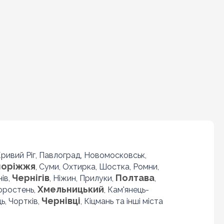
 Кривий Ріг, Павлоград, Новомосковськ,
поріжжя
, Суми, Охтирка, Шостка, Ромни,
Чернігів
Полтава
нів,
, Ніжин, Прилуки,
,
Хмельницький
Коростень,
, Кам'янець-
Чернівці
ь, Чортків,
, Кіцмань та інші міста