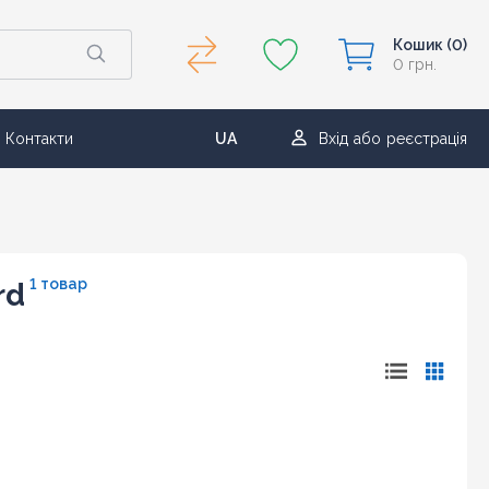
Кошик
(0)
0 грн.
Контакти
UA
Вхід
або
реєстрація
RU
1 товар
rd