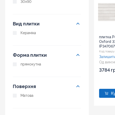
30x90
Вид плитки
Кераміка
плитка P
Oxford 3
(P347067
Код товару
Форма плитки
Залишити
Од вим:
м
прямокутна
Розмір:
3
3784 г
Поверхня
Матова