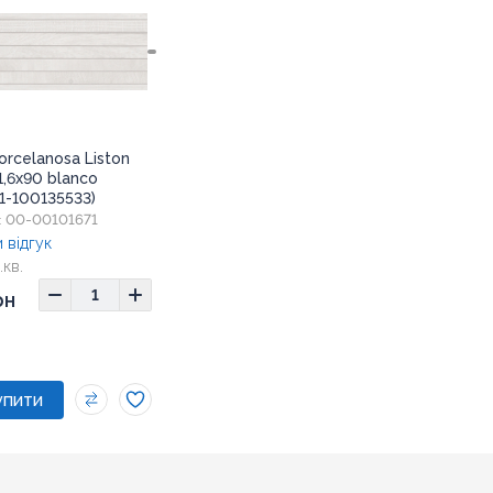
orcelanosa Liston
1,6x90 blanco
1-100135533)
00-00101671
:
 відгук
.кв.
1,6x90
рн