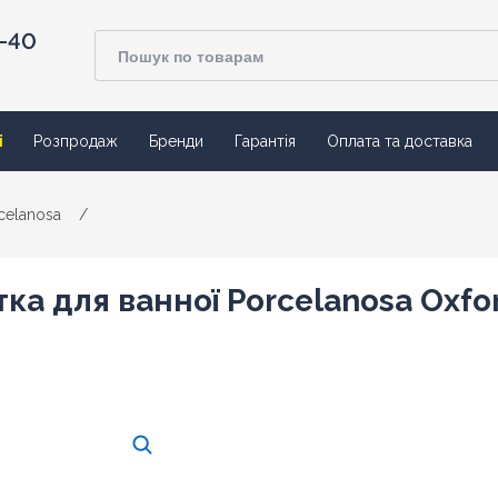
4-40
ї
Розпродаж
Бренди
Гарантія
Оплата та доставка
celanosa
/
ка для ванної Porcelanosa Oxfo