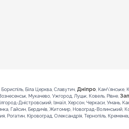
Дніпро
, Бориспіль, Біла Церква, Славутич,
, Кам\'янське,
За
 Вознесенськ, Мукачево, Ужгород, Луцьк, Ковель, Рівне,
Білгород-Дністровський, Ізмаїл, Херсон, Черкаси, Умань, Ка
инка, Гайсин, Бердичів, Житомир, Новоград-Волинський, 
ия, Рогатин, Кіровоград, Олександрія, Тернопіль, Кременец