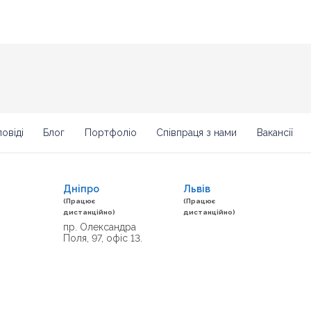
овіді
Блог
Портфоліо
Співпраця з нами
Вакансії
Дніпро
Львів
(Працює
(Працює
дистанційно)
дистанційно)
пр. Олександра
Поля, 97, офіс 13.