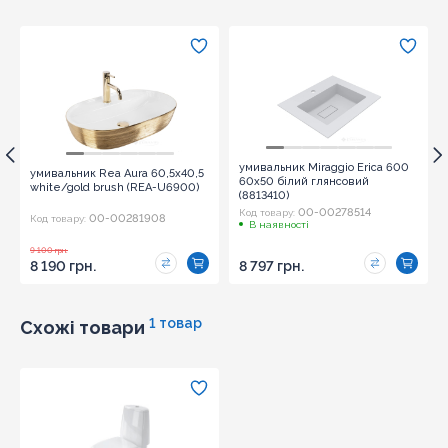
Оновити капчу
умивальник Miraggio Erica 600
умивальник Rea Aura 60,5x40,5
60x50 білий глянсовий
white/gold brush (REA-U6900)
(8813410)
Надіслати
00-00278514
Код товару:
00-00281908
Код товару:
В наявності
9 100 грн.
8 190 грн.
8 797 грн.
1 товар
Схожі товари