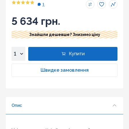
1
5 634 грн.
Знайшли дешевше? Знизимо ціну
Купити
1
2
Швидке замовлення
3
4
5
6
Опис
7
8
9
10