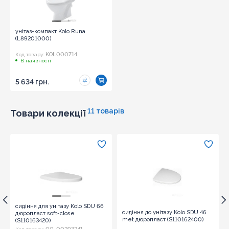
унітаз-компакт Kolo Runa
(L89201000)
KOL000714
Код товару:
В наявності
5 634 грн.
11 товарів
Товари колекції
сидіння для унітазу Kolo SDU 66
сидіння до унітазу Kolo SDU 46
дюропласт soft-close
met дюропласт (S110162400)
(S110163420)