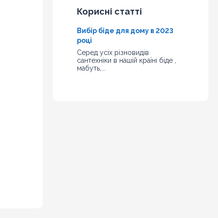
Корисні статті
Вибір біде для дому в 2023
році
Серед усіх різновидів
сантехніки в нашій країні біде ,
мабуть,...