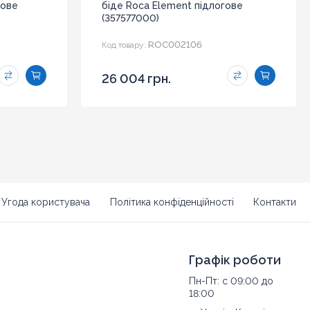
гове
біде Roca Element підлогове
(357577000)
ROC002106
Код товару:
26 004 грн.
Угода користувача
Політика конфіденційності
Контакти
Графік роботи
Пн-Пт: с 09:00 до
18:00