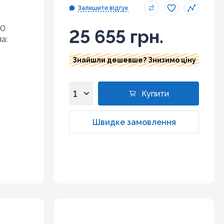
Залишити відгук
10
25 655 грн.
а:
Знайшли дешевше? Знизимо ціну
Купити
1
2
Швидке замовлення
3
4
5
6
7
8
9
10