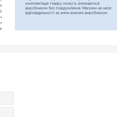
комплектація товару можуть змінюватися
ий
виробником без повідомлення. Магазин не несе
Знайшли дешевше?
й
відповідальності за зміни внесені виробником.
м
Шановні клієнти нашого магазину! Якщо ви блукаючи по
інтернету знайшли ціну потрібного Вам товару дешевше ніж у
м
нас ... дайте нам знати, і ми будемо раді запропонувати вигіднішу
ів
для Вас ціну (за умови, що товар даної моделі повинен бути у
конкурента в наявності і ціна на даний товар в іншому інтернет-
магазині актуальна і діюча)