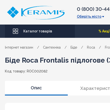
0 (800) 30-4
Оберіть місто
Каталог товарів
% Акці
Інтернет магазин
/
Сантехніка
/
Біде
/
Roca
/
Fro
Біде Roca Frontalis підлогове
Код товару: ROC002082
Опис
Характерист