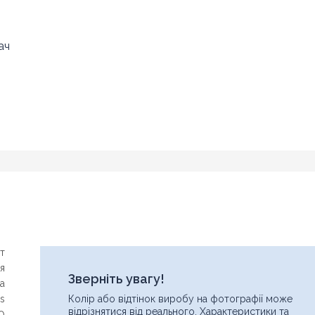
ач
т
ія
Зверніть увагу!
a
is
Колір або відтінок виробу на фотографії може
відрізнятися від реального. Характеристики та
0