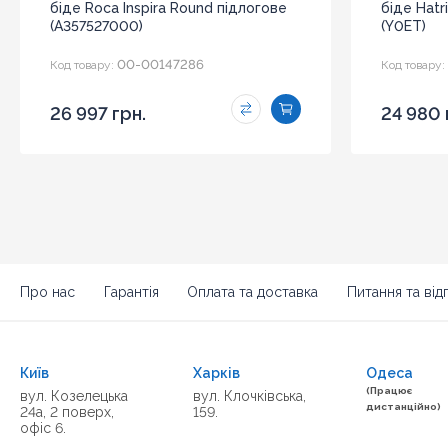
біде Roca Inspira Round підлогове
біде Hatr
(A357527000)
(Y0ET)
00-00147286
Код товару:
Код товару:
26 997 грн.
24 980 
Про нас
Гарантія
Оплата та доставка
Питання та відп
Київ
Харків
Одеса
(Працює
вул. Козелецька
вул. Клочківська,
дистанційно)
24а, 2 поверх,
159.
офіс 6.