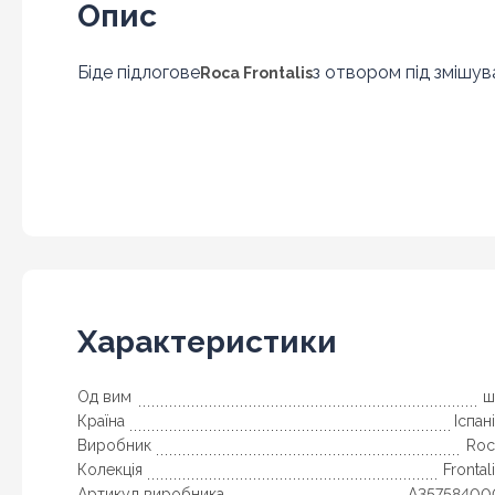
Опис
Біде підлогове
з отвором під змішув
Roca Frontalis
Характеристики
Од вим
ш
Країна
Іспан
Виробник
Roc
Колекція
Frontal
Артикул виробника
A35758400