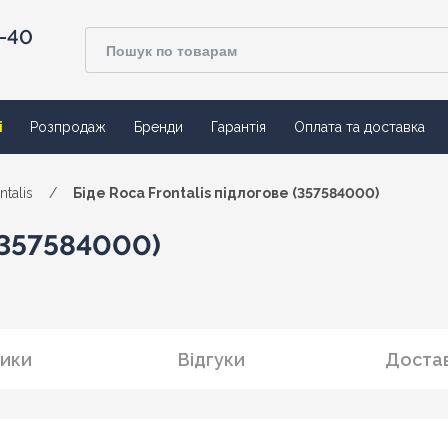
4-40
ї
Розпродаж
Бренди
Гарантія
Оплата та доставка
ntalis
/
Біде Roca Frontalis підлогове (357584000)
 (357584000)
ики
Відгуки
Достав