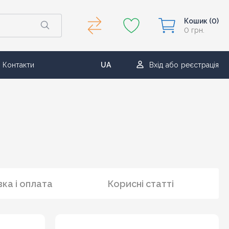
Кошик
(0)
0 грн.
Контакти
UA
Вхід
або
реєстрація
RU
ка і оплата
Корисні статті