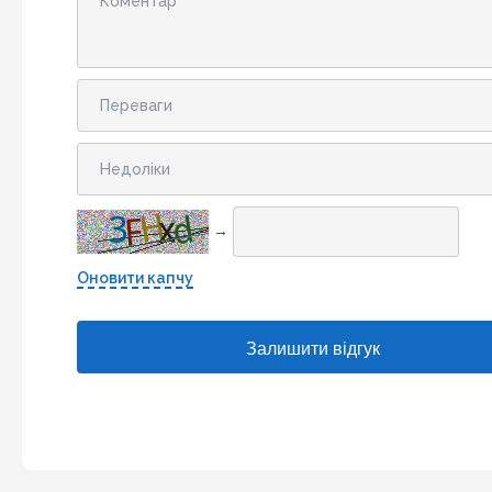
→
Оновити капчу