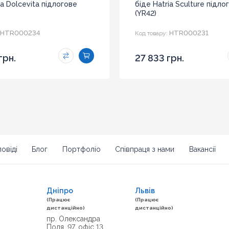
ia Dolcevita підлогове
біде Hatria Sculture підло
(YR42)
HTR000234
HTR000231
Код товару:
грн.
27 833 грн.
овіді
Блог
Портфоліо
Співпраця з нами
Вакансії
Дніпро
Львів
(Працює
(Працює
дистанційно)
дистанційно)
пр. Олександра
Поля, 97, офіс 13.