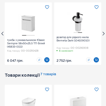
Надіслати
дозатор для рідкого мила
тумба з умивальником Юввіс
Bemeta Dark (104109010)
Sempre 58x50x25,5 ТП білий
(45833-0111)
00-00241908
Код товару:
00-00291428
Код товару:
В наявності
6 047 грн.
2 752 грн.
7 товарів
Товари колекції