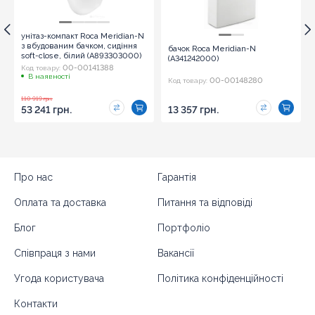
унітаз-компакт Roca Meridian-N
з вбудованим бачком, сидіння
бачок Roca Meridian-N
soft-close, білий (A893303000)
(A341242000)
00-00141388
Код товару:
В наявності
00-00148280
Код товару:
110 919 грн.
53 241 грн.
13 357 грн.
Про нас
Гарантія
Оплата та доставка
Питання та відповіді
Блог
Портфоліо
Співпраця з нами
Вакансії
Угода користувача
Політика конфіденційності
Контакти