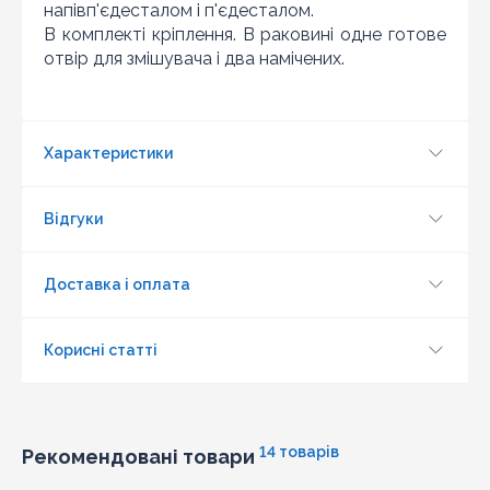
напівп'єдесталом і п'єдесталом.
раді запропонувати вигіднішу для Вас ціну (за умови,
В комплекті кріплення. В раковині одне готове
що товар даної моделі повинен бути у конкурента в
наявності і ціна на даний товар в іншому інтернет-
отвір для змішувача і два намічених.
магазині актуальна і діюча)
Характеристики
Відгуки
Доставка і оплата
Корисні статті
14 товарів
Рекомендовані товари
Оновити капчу