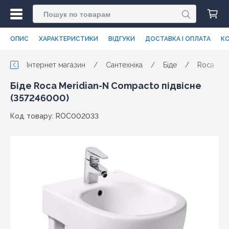
ОПИС
ХАРАКТЕРИСТИКИ
ВІДГУКИ
ДОСТАВКА І ОПЛАТА
КО
Інтернет магазин
/
Сантехніка
/
Біде
/
Roca
/
Біде Roca Meridian-N Compacto підвісне
(357246000)
Код товару: ROC002033