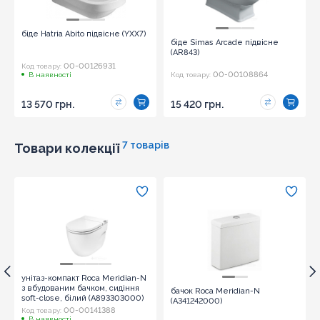
біде Hatria Abito підвісне (YXX7)
біде Simas Arcade підвісне
(AR843)
00-00126931
Код товару:
00-00108864
В наявності
Код товару:
13 570 грн.
15 420 грн.
7 товарів
Товари колекції
унітаз-компакт Roca Meridian-N
з вбудованим бачком, сидіння
бачок Roca Meridian-N
soft-close, білий (A893303000)
(A341242000)
00-00141388
Код товару:
В наявності