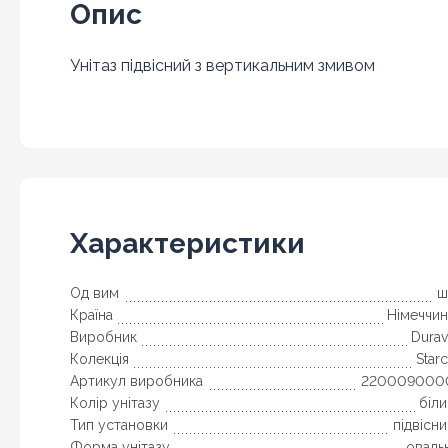
Опис
Унітаз підвісний з вертикальним змивом
Характеристики
Од вим
ш
Країна
Німеччин
Виробник
Durav
Колекція
Star
Артикул виробника
220009000
Колір унітазу
біл
Тип установки
підвісн
Форма унітазу
оваль