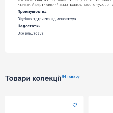
Я в захваті від унітазу Duravit Starck 3! Його стильний
кімнати. А вертикальний змив працює просто чудово! Га
Преимущества:
Відмінна підтримка від менеджера
Недостатки:
Все влаштовує
Товари колекції
84 товару