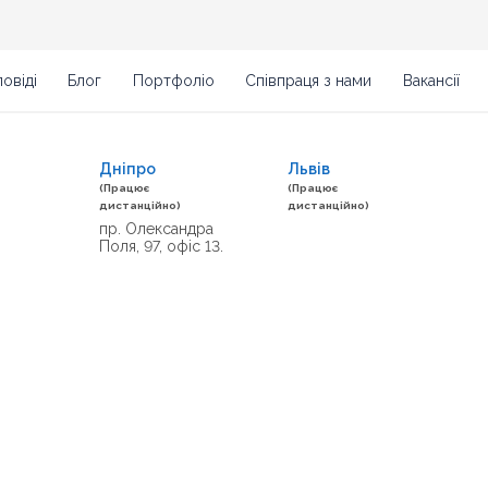
овіді
Блог
Портфоліо
Співпраця з нами
Вакансії
Дніпро
Львів
(Працює
(Працює
дистанційно)
дистанційно)
пр. Олександра
Поля, 97, офіс 13.