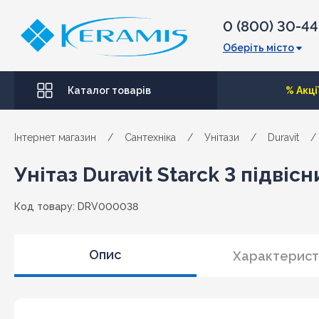
0 (800) 30-4
Оберіть місто
Каталог товарів
% Акці
Інтернет магазин
/
Сантехніка
/
Унітази
/
Duravit
/
Унітаз Duravit Starck 3 підві
Код товару: DRV000038
Опис
Характерист