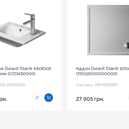
к Duravit Starck 43x30x15
піддон Duravit Starck 100
вом (0723430000)
(720116000000000)
00-00133130
DRV000597
Код товару:
рн.
27 905 грн.