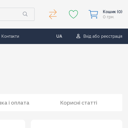
Кошик
(0)
0 грн.
Контакти
UA
Вхід
або
реєстрація
RU
ка і оплата
Корисні статті