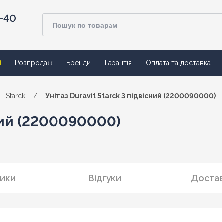
4-40
ї
Розпродаж
Бренди
Гарантія
Оплата та доставка
Starck
/
Унітаз Duravit Starck 3 підвісний (2200090000)
сний (2200090000)
ики
Відгуки
Достав