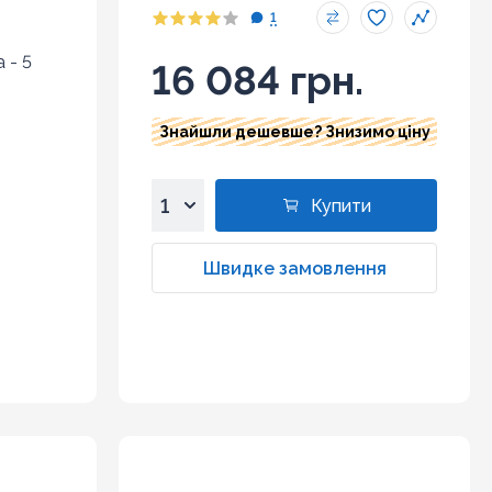
1
 - 5
16 084 грн.
Знайшли дешевше? Знизимо ціну
Купити
1
2
Швидке замовлення
3
4
5
6
7
8
9
10