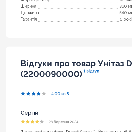
Ширина
360 м
Довжина
540 м
Гарантія
5 рок
Відгуки про товар Унітаз D
1 відгук
(2200090000)
4.00 из 5
Сергій
28 березня 2024