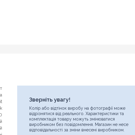
т
а
Зверніть увагу!
it
Ім'я
ck
Колір або відтінок виробу на фотографії може
Знайшли дешевше?
відрізнятися від реального. Характеристики та
0
комплектація товару можуть змінюватися
ий
Шановні клієнти нашого магазину! Якщо ви блукаючи по
виробником без повідомлення. Магазин не несе
інтернету знайшли ціну потрібного Вам товару дешевше ніж у
ий
Email
відповідальності за зміни внесені виробником.
нас ... дайте нам знати, і ми будемо раді запропонувати вигіднішу
ні