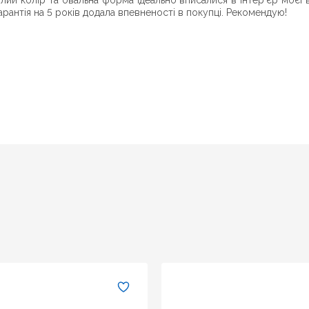
 білий колір та овальна форма ідеально вписалися в інтер'єр моєї 
рантія на 5 років додала впевненості в покупці. Рекомендую!
Надіслати
Оновити капчу