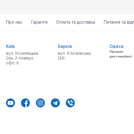
Про нас
Гарантія
Оплата та доставка
Питання та відп
Київ
Харків
Одеса
(Працює
вул. Козелецька
вул. Клочківська,
дистанційно)
24а, 2 поверх,
159.
офіс 6.