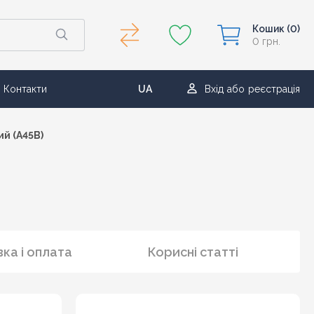
Кошик
(0)
0 грн.
Контакти
UA
Вхід
або
реєстрація
RU
ий (A45B)
ка і оплата
Корисні статті