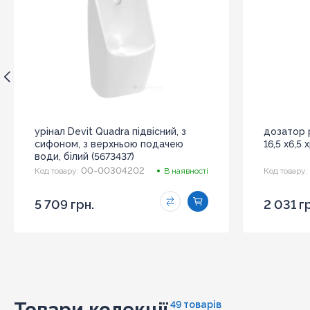
урінал Devit Quadra підвісний, з
дозатор р
сифоном, з верхньою подачею
16,5 х6,5
води, білий (5673437)
00-00304202
Код товару:
В наявності
Код товару:
5 709 грн.
2 031 г
Товари колекції
49 товарів