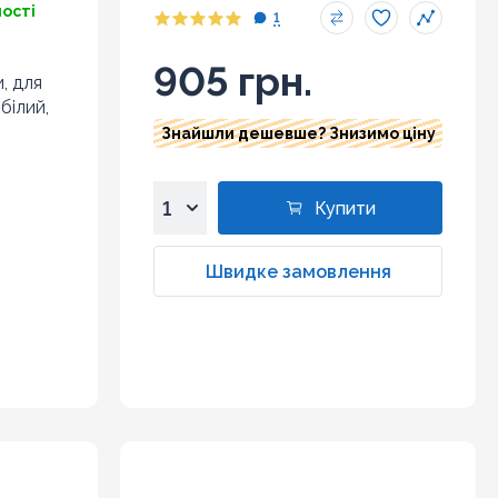
ності
1
905 грн.
и, для
 білий,
Знайшли дешевше? Знизимо ціну
Купити
1
2
Швидке замовлення
3
4
5
6
7
8
9
10