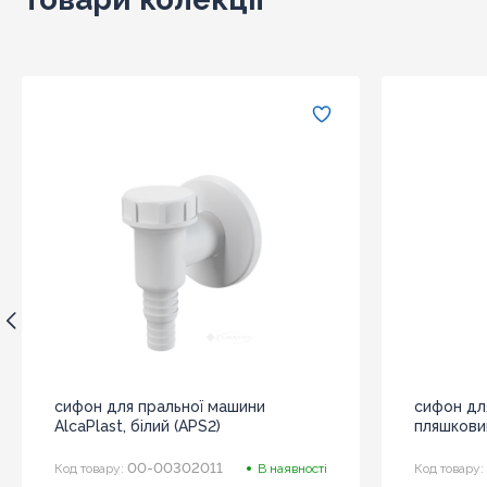
сифон для пральної машини
сифон дл
AlcaPlast, білий (APS2)
пляшковий 
00-00302011
Код товару:
В наявності
Код товару: