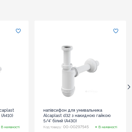
caplast
напівсифон для умивальника
 (А410)
Alcaplast d32 з накидною гайкою
5/4' білий (А430)
00-00297545
В наявності
Код товару:
В наявності