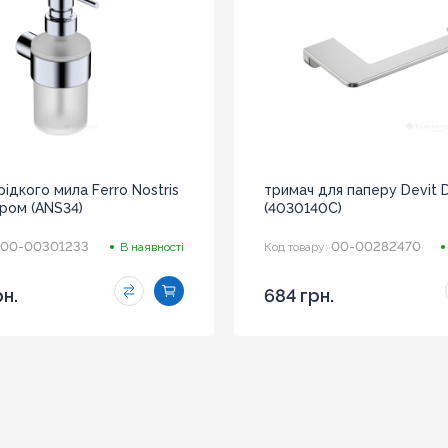
ідкого мила Ferro Nostris
тримач для паперу Devit D
 хром (ANS34)
(4030140С)
00-00301233
00-00282470
В наявності
Код товару:
рн.
684 грн.