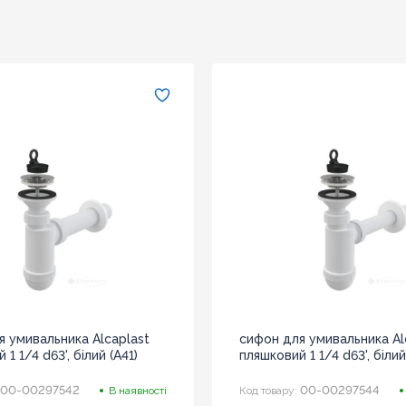
я умивальника Alcaplast
сифон для умивальника Al
1 1/4 d63', білий (А41)
пляшковий 1 1/4 d63', білий
00-00297542
00-00297544
В наявності
Код товару: