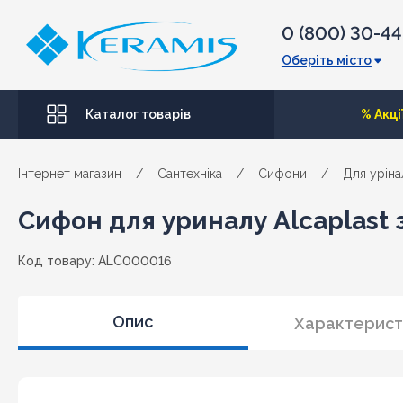
0 (800) 30-4
Оберіть місто
Каталог товарів
% Акці
Інтернет магазин
/
Сантехніка
/
Сифони
/
Для уріна
Сифон для уриналу Alcaplast з
Код товару: ALC000016
Опис
Характерист