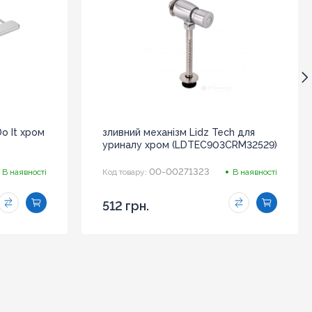
o It хром
зливний механізм Lidz Tech для
уриналу хром (LDTEC903CRM32529)
00-00271323
В наявності
Код товару:
В наявності
512 грн.