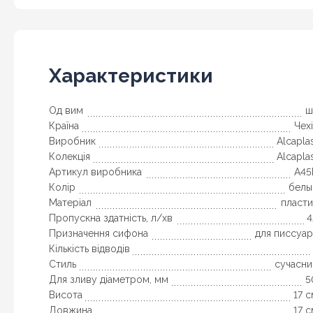
Характеристики
Од вим
ш
Країна
Чех
Виробник
Alcapla
Колекція
Alcapla
Артикул виробника
A45
Колір
белы
Матеріал
пласти
Пропускна здатність, л/хв
4
Призначення сифона
для писсуар
Кількість відводів
Стиль
сучасни
Для зливу діаметром, мм
5
Висота
17 
Довжина
17 