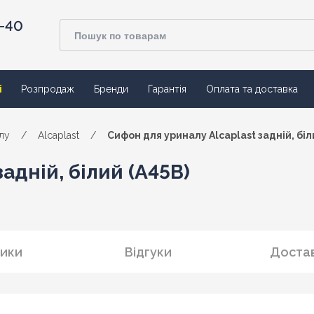
4-40
ї
Розпродаж
Бренди
Гарантія
Оплата та доставка
лу
/
Alсaplast
/
Сифон для уриналу Alcaplast задній, біл
адній, білий (A45B)
ики
Відгуки
Достав