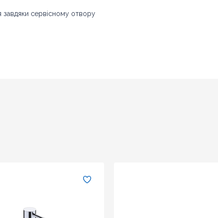
я завдяки сервісному отвору
Оновити капчу
→
Надіслати
Оновити капчу