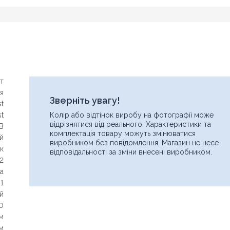
т
ія
Зверніть увагу!
st
st
Колір або відтінок виробу на фотографії може
відрізнятися від реального. Характеристики та
B
комплектація товару можуть змінюватися
й
виробником без повідомлення. Магазин не несе
к
відповідальності за зміни внесені виробником.
2
а
1
й
0
см
Ім'я
Знайшли дешевше?
см