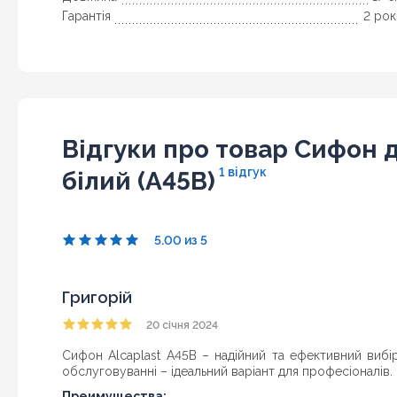
Гарантія
2 рок
Відгуки про товар Сифон д
1 відгук
білий (A45B)
5.00 из 5
Григорій
20 січня 2024
Сифон Alcaplast A45B – надійний та ефективний вибі
обслуговуванні – ідеальний варіант для професіоналів.
Преимущества: