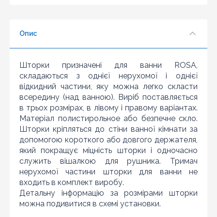
5
6
Опис
7
Знайшли дешевше?
8
Шановні клієнти нашого магазину! Якщо ви блукаючи
9
по інтернету знайшли ціну потрібного Вам товару
Шторки призначені для ванни ROSA,
дешевше ніж у нас ... дайте нам знати, і ми будемо
10
складаються з однієї нерухомої і однієї
раді запропонувати вигіднішу для Вас ціну (за умови,
відкидний частини, яку можна легко скласти
що товар даної моделі повинен бути у конкурента в
всередину (над ванною). Виріб поставляється
наявності і ціна на даний товар в іншому інтернет-
магазині актуальна і діюча)
в трьох розмірах, в лівому і правому варіантах.
Матеріал полистирольное або безпечне скло.
Шторки кріпляться до стіни ванної кімнати за
допомогою короткого або довгого держателя,
який покращує міцність шторки і одночасно
служить вішалкою для рушника. Тримач
нерухомої частини шторки для ванни не
входить в комплект виробу.
Детальну інформацію за розмірами шторки
можна подивитися в схемі установки.