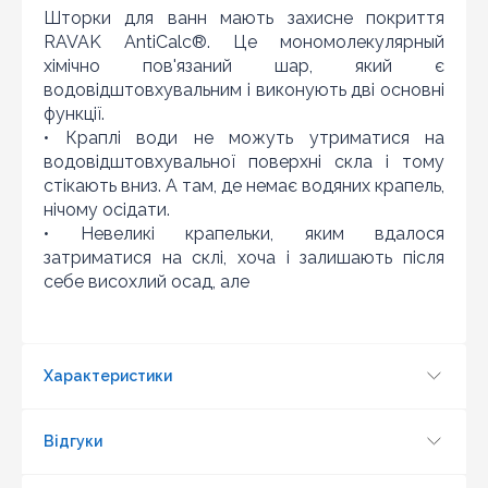
Шторки для ванн мають захисне покриття
RAVAK AntiCalc®. Це мономолекулярный
хімічно пов'язаний шар, який є
водовідштовхувальним і виконують дві основні
функції.
• Краплі води не можуть утриматися на
Оновити капчу
водовідштовхувальної поверхні скла і тому
стікають вниз. А там, де немає водяних крапель,
Надіслати
нічому осідати.
• Невеликі крапельки, яким вдалося
затриматися на склі, хоча і залишають після
себе висохлий осад, але
Характеристики
Відгуки