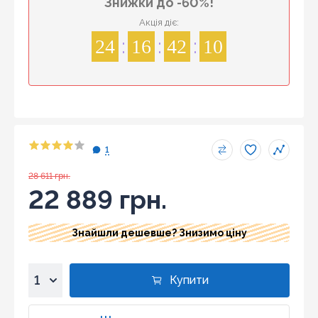
Знижки до -60%!
Акція діє:
24
16
42
10
1
28 611 грн.
22 889 грн.
Знайшли дешевше? Знизимо ціну
Купити
1
2