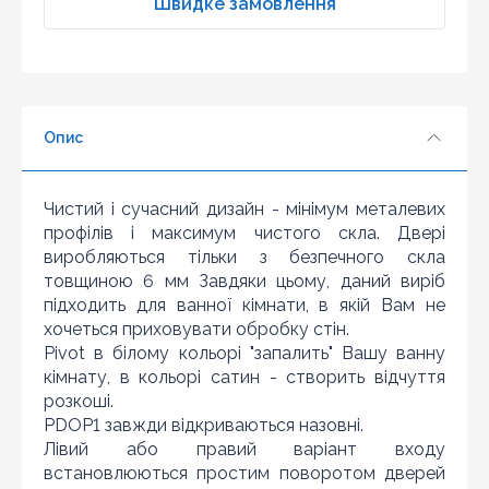
Швидке замовлення
3
4
5
6
Опис
7
8
9
Знайшли дешевше?
Чистий і сучасний дизайн - мінімум металевих
10
профілів і максимум чистого скла. Двері
Шановні клієнти нашого магазину! Якщо ви блукаючи
по інтернету знайшли ціну потрібного Вам товару
виробляються тільки з безпечного скла
дешевше ніж у нас ... дайте нам знати, і ми будемо
товщиною 6 мм Завдяки цьому, даний виріб
раді запропонувати вигіднішу для Вас ціну (за умови,
підходить для ванної кімнати, в якій Вам не
що товар даної моделі повинен бути у конкурента в
хочеться приховувати обробку стін.
наявності і ціна на даний товар в іншому інтернет-
Pivot в білому кольорі "запалить" Вашу ванну
магазині актуальна і діюча)
кімнату, в кольорі сатин - створить відчуття
розкоші.
PDOP1 завжди відкриваються назовні.
Лівий або правий варіант входу
встановлюються простим поворотом дверей