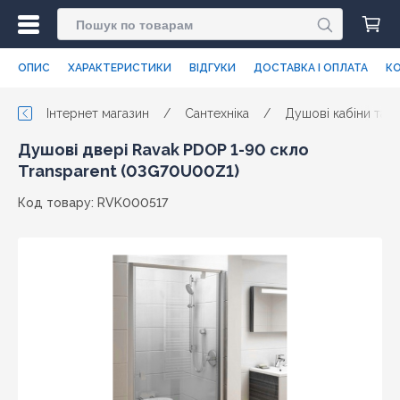
ОПИС
ХАРАКТЕРИСТИКИ
ВІДГУКИ
ДОСТАВКА І ОПЛАТА
КО
Інтернет магазин
/
Сантехніка
/
Душові кабіни та п
Душові двері Ravak PDOP 1-90 скло
Transparent (03G70U00Z1)
Код товару: RVK000517