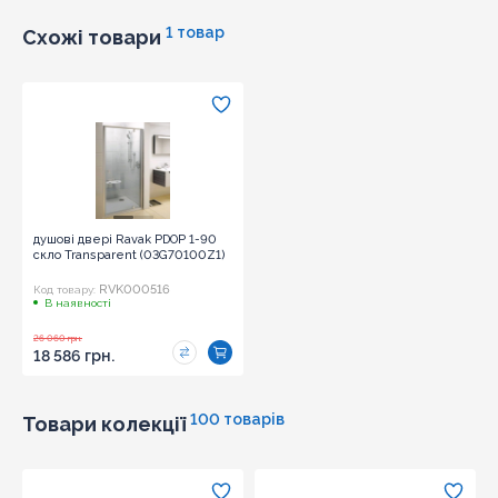
1 товар
Схожі товари
душові двері Ravak PDOP 1-90
скло Transparent (03G70100Z1)
RVK000516
Код товару:
В наявності
26 060 грн.
18 586 грн.
100 товарів
Товари колекції