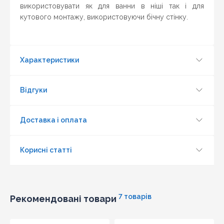
10
використовувати як для ванни в ніші так і для
кутового монтажу, використовуючи бічну стінку.
Знайшли дешевше?
Шановні клієнти нашого магазину! Якщо ви блукаючи
Характеристики
по інтернету знайшли ціну потрібного Вам товару
дешевше ніж у нас ... дайте нам знати, і ми будемо
раді запропонувати вигіднішу для Вас ціну (за умови,
Відгуки
що товар даної моделі повинен бути у конкурента в
наявності і ціна на даний товар в іншому інтернет-
магазині актуальна і діюча)
Доставка і оплата
Корисні статті
7 товарів
Рекомендовані товари