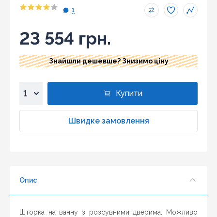
1
23 554 грн.
Знайшли дешевше? Знизимо ціну
Купити
1
2
Швидке замовлення
3
4
5
6
Опис
7
8
9
Шторка на ванну з розсувними дверима. Можливо