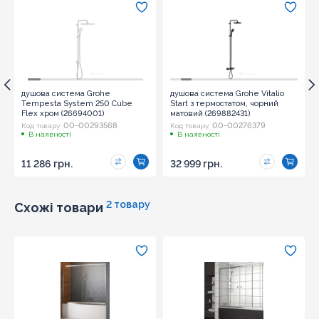
Оновити капчу
душова система Grohe
душова система Grohe Vitalio
Tempesta System 250 Cube
Start з термостатом, чорний
Flex хром (26694001)
матовий (269882431)
Надіслати
00-00293568
00-00276379
Код товару:
Код товару:
В наявності
В наявності
11 286 грн.
32 999 грн.
2 товару
Схожі товари