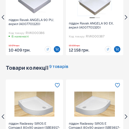
піддон Ravak ANGELA 90 PU,
піддон Ravak ANGELA 90 ЕХ,
акрил (A007701120)
акрил (A007701320)
RVK000386
Код товару:
RVK000387
В наявності
Код товару:
15 574 грн.
15 198 грн.
10 409 грн.
12 158 грн.
9 товарів
Товари колекції
піддон Radaway SIROS E
піддон Radaway SIROS E
Compact 80x90 акрил (SBE8917-
Compact 80x90 акрил (SBE9817-