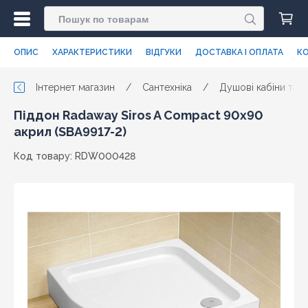
ОПИС
ХАРАКТЕРИСТИКИ
ВІДГУКИ
ДОСТАВКА І ОПЛАТА
КО
Інтернет магазин
/
Сантехніка
/
Душові кабіни та п
Піддон Radaway Siros A Compact 90x90
акрил (SBA9917-2)
Код товару: RDW000428