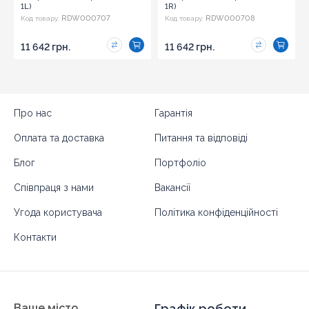
1L)
1R)
RDW000707
RDW000708
Код товару:
Код товару:
11 642 грн.
11 642 грн.
Про нас
Гарантія
Оплата та доставка
Питання та відповіді
Блог
Портфоліо
Співпраця з нами
Вакансії
Угода користувача
Політика конфіденційності
Контакти
Ваше місто
Графік роботи