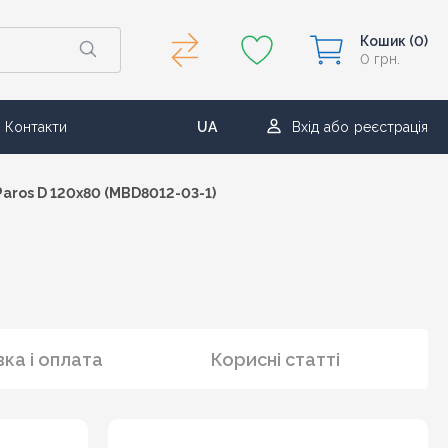
Кошик
(0)
0 грн.
Контакти
UA
Вхід
або
реєстрація
RU
aros D 120x80 (MBD8012-03-1)
ка і оплата
Корисні статті