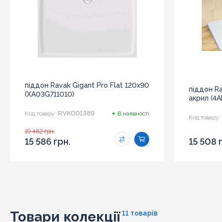
піддон Ravak Gigant Pro Flat 120x90
піддон R
(XA03G711010)
акрил (4A
RVK001389
Код товару:
В наявності
Код товару:
19 482 грн.
15 586 грн.
15 508 
Товари колекції
11 товарів