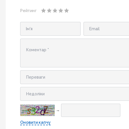
Рейтинг
→
Оновити капчу