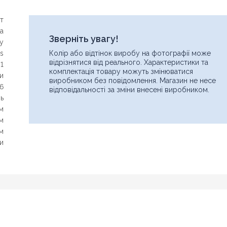
т
а
Зверніть увагу!
y
os
Колір або відтінок виробу на фотографії може
відрізнятися від реального. Характеристики та
1
комплектація товару можуть змінюватися
и
виробником без повідомлення. Магазин не несе
6
відповідальності за зміни внесені виробником.
нь
м
м
м
и
Знайшли дешевше?