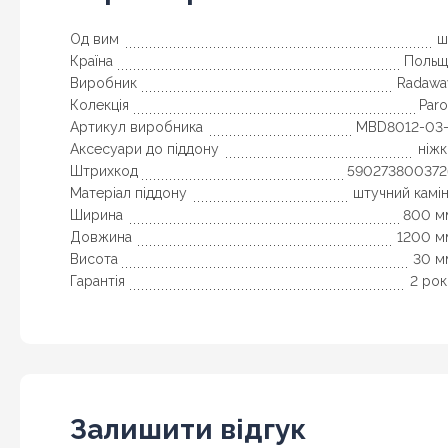
Од вим
ш
Країна
Польщ
Виробник
Radawa
Колекція
Par
Артикул виробника
MBD8012-03-
Аксесуари до піддону
ніжк
Штрихкод
590273800372
Матеріал піддону
штучний камі
Ширина
800 м
Довжина
1200 м
Висота
30 м
Гарантія
2 рок
Залишити відгук