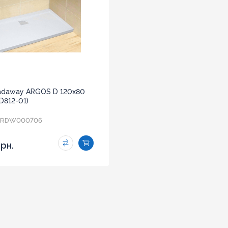
adaway ARGOS D 120x80
D812-01)
RDW000706
грн.