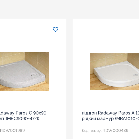
adaway Paros C 90x90
піддон Radaway Paros A 
ніт (MBC9090-47-1)
рідкий мармур (MBA1010-0
RDW001989
RDW000439
Код товару: