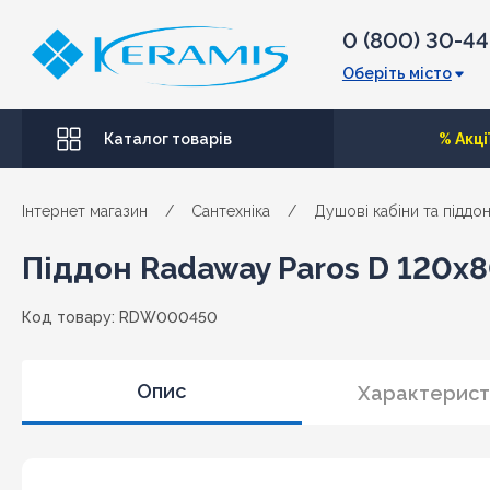
0 (800) 30-4
Оберіть місто
Каталог товарів
% Акці
Інтернет магазин
/
Сантехніка
/
Душові кабіни та піддо
Піддон Radaway Paros D 120x
Код товару: RDW000450
Опис
Характерист