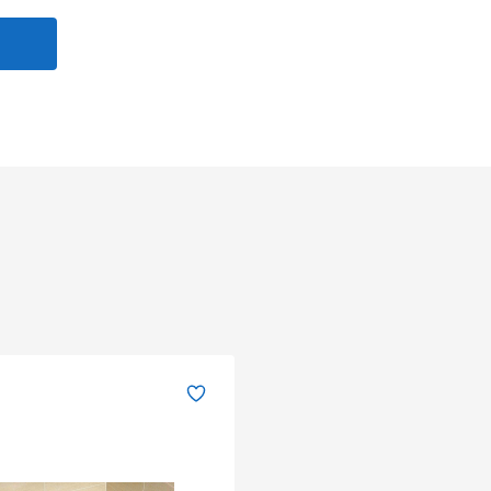
Оновити капчу
Надіслати