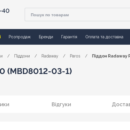
4-40
ї
Розпродаж
Бренди
Гарантія
Оплата та доставка
ни
/
Піддони
/
Radaway
/
Paros
/
Піддон Radaway P
80 (MBD8012-03-1)
ики
Відгуки
Достав