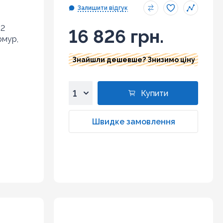
Залишити відгук
 2
16 826 грн.
рмур,
Знайшли дешевше? Знизимо ціну
Купити
1
2
Швидке замовлення
3
4
5
6
7
8
9
10