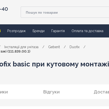
4-40
ї
Розпродаж
Бренди
Гарантія
Оплата та доставка
/
Інсталяції для унітаза
/
Geberit
/
Duofix
/
жі (111.839.00.1)
fix basic при кутовому монтажі 
ики
Відгуки
Достав