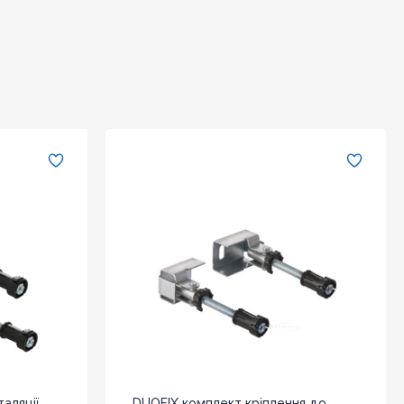
таляції
DUOFIX комплект кріплення до