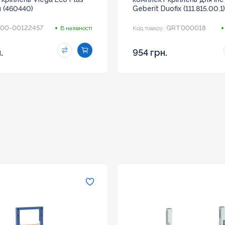
 (460440)
Geberit Duofix (111.815.00.1)
00-00122457
GRT000018
В наявності
Код товару:
.
954 грн.