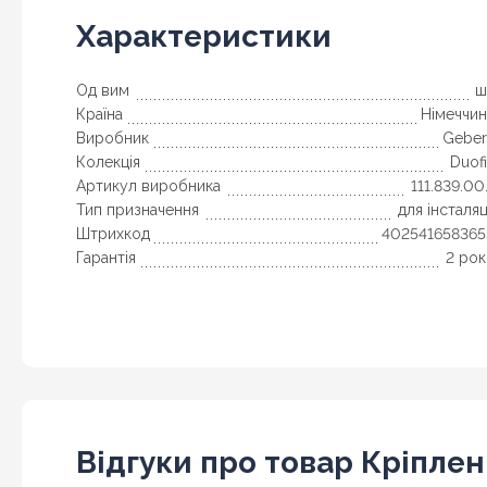
Характеристики
Од вим
ш
Країна
Німеччин
Виробник
Geber
Колекція
Duof
Артикул виробника
111.839.00
Тип призначення
для інсталяц
Штрихкод
402541658365
Гарантія
2 рок
Відгуки про товар Кріпленн