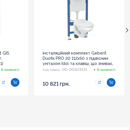
t GIS
інсталяційний комплект Geberit
,
Duofix PRO 20 112х50 з підвісним
1)
унітазом Idol та клавіш, що змиває,
білий (118.315.11.2)
00-00303131
В наявності
Код товару:
В наявності
10 821 грн.