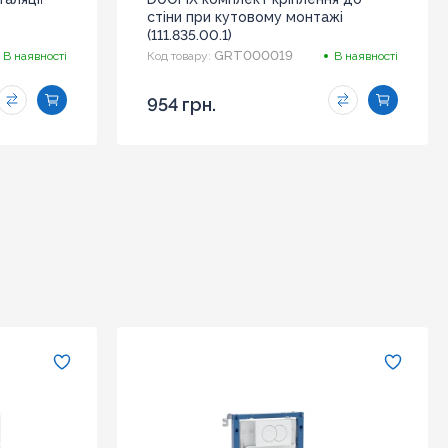
стіни при кутовому монтажі
(111.835.00.1)
GRT000019
В наявності
Код товару:
В наявності
954 грн.