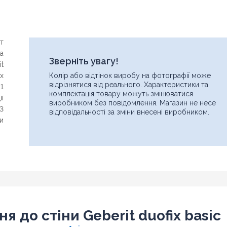
т
а
Зверніть увагу!
it
ix
Колір або відтінок виробу на фотографії може
відрізнятися від реального. Характеристики та
.1
комплектація товару можуть змінюватися
ії
виробником без повідомлення. Магазин не несе
3
відповідальності за зміни внесені виробником.
и
Ім'я
Знайшли дешевше?
Шановні клієнти нашого магазину! Якщо ви блукаючи по
інтернету знайшли ціну потрібного Вам товару дешевше ніж у
Email
нас ... дайте нам знати, і ми будемо раді запропонувати вигіднішу
я до стіни Geberit duofix basic
для Вас ціну (за умови, що товар даної моделі повинен бути у