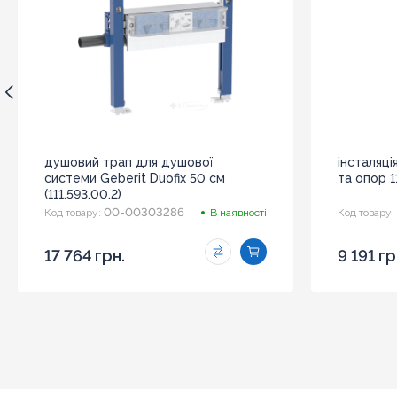
душовий трап для душової
інсталяці
системи Geberit Duofix 50 см
та опор 11
(111.593.00.2)
00-00303286
Код товару:
В наявності
Код товару:
17 764 грн.
9 191 гр