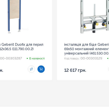
я Geberit Duofix для перил
інсталяція для біде Geberi
2х36,5 (111.790.00.2)
69х50 монтажний елемент
універсальний (461.530.00.
00-00303287
00-00303129
В наявності
Код товару:
н.
12 617 грн.