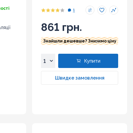
ності
1
861 грн.
ляції
Знайшли дешевше? Знизимо ціну
Купити
1
2
Швидке замовлення
3
4
5
6
7
8
9