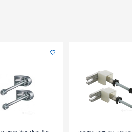
Надіслати
Оновити капчу
кріплень Viega Eco Plus
комплект кріплень для інс