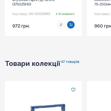
(37102SH0)
75-200мм
00-00121862
Код товару:
В наявності
Код товару:
972 грн.
960 грн
Товари колекції
47 товарів