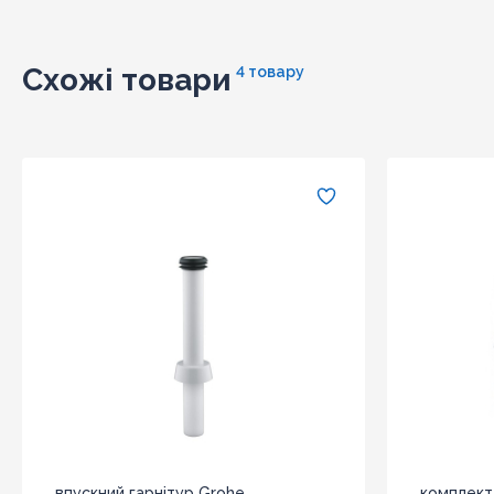
Схожі товари
4 товару
впускний гарнітур Grohe
комплект 