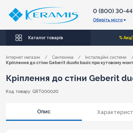
0 (800) 30-4
Оберіть місто
Каталог товарів
% Акці
Інтернет магазин
/
Сантехніка
/
Інсталяційні системи
Кріплення до стіни Geberit duofix basic при кутовому монта
Кріплення до стіни Geberit duo
Код товару: GRT000020
Опис
Характерист