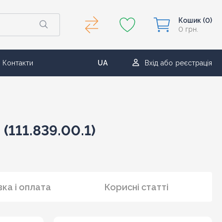
Кошик
(0)
0 грн.
Контакти
UA
Вхід
або
реєстрація
RU
(111.839.00.1)
ка і оплата
Корисні статті