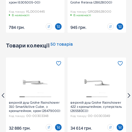
хром (6305005-00)
Grohe Relexa (28628000)
KLD000445
GRO28628000
Код товару:
Код товару:
В наявності
В наявності
784 грн.
945 грн.
50 товарів
Товари колекції
верхній душ Grohe Rainshower
верхній душ Grohe Rainshower
310 SmartActive Cube, з
422 з кронштейном, суперсталь
кронштейном, хром (26479000)
(26558DC0)
00-00303348
00-00303349
Код товару:
Код товару:
32 886 грн.
34 614 грн.