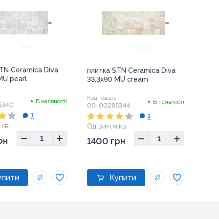
TN Ceramica Diva
плитка STN Ceramica Diva
MU pearl
33,3х90 MU cream
:
Код товару:
В наявності
В наявності
5340
00-00285344
1
1
.кв.
Од вим:
м.кв.
рн
1400 грн