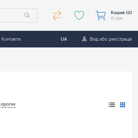
Кошик
(0)
0 грн.
Контакти
UA
Вхід
або
реєстрація
RU
дорогих