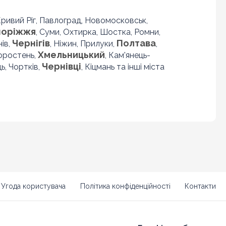
 Кривий Ріг, Павлоград, Новомосковськ,
поріжжя
, Суми, Охтирка, Шостка, Ромни,
Чернігів
Полтава
нів,
, Ніжин, Прилуки,
,
Хмельницький
Коростень,
, Кам'янець-
Чернівці
ь, Чортків,
, Кіцмань та інші міста
Угода користувача
Політика конфіденційності
Контакти