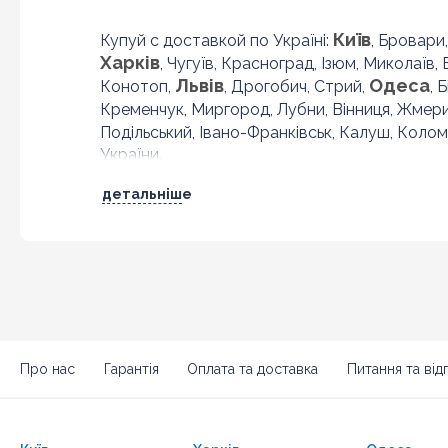
Київ
Купуй с доставкой по Україні:
, Бровари
Харків
, Чугуїв, Красноград, Ізюм, Миколаїв,
Львів
Одеса
Конотоп,
, Дрогобич, Стрий,
, 
Кременчук, Миргород, Лубни, Вінниця, Жмер
Подільський, Івано-Франківськ, Калуш, Колом
України.
детальніше
Про нас
Гарантія
Оплата та доставка
Питання та відп