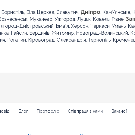
Дніпро
, Бориспіль, Біла Церква, Славутич,
, Кам\'янське,
За
 Вознесенськ, Мукачево, Ужгород, Луцьк, Ковель, Рівне,
Білгород-Дністровський, Ізмаїл, Херсон, Черкаси, Умань, Ка
инка, Гайсин, Бердичів, Житомир, Новоград-Волинський, 
ия, Рогатин, Кіровоград, Олександрія, Тернопіль, Кременец
овіді
Блог
Портфоліо
Співпраця з нами
Вакансії