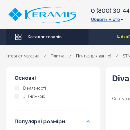
0 (800) 30-4
Оберіть місто
Каталог товарів
% Акці
Інтернет магазин
/
Плитка
/
Плитка для ванної
/
STN
Diva
Основні
В наявності
Зі знижкою
Сортуван
Популярні розміри