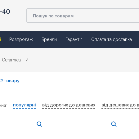
4-40
ї
Розпродаж
Бренди
Гарантія
Оплата та доставка
 Ceramica
/
2 товару
популярні
від дорогих до дешевих
від дешевих до 
ня: