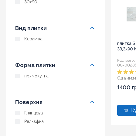
30x90
Вид плитки
Кераміка
плитка S
33,3х90 
Код товару
Форма плитки
00-0028
прямокутна
Од вим:
м
1400 г
Поверхня
Глянцева
Рельєфна