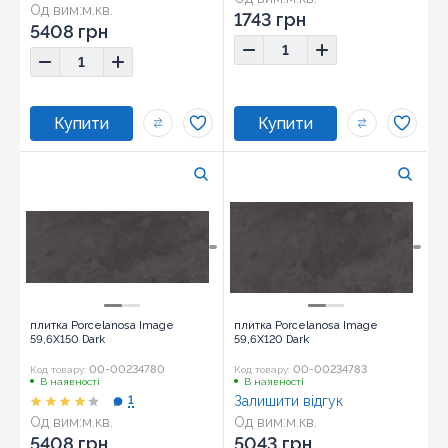
Од вим:
м.кв.
Розмір:
44,3x44,3
1743 грн
Розмір:
59,6x150
5408 грн
плитка Porcelanosa Image
плитка Porcelanosa Image
59,6X150 Dark
59,6X120 Dark
00-00234780
00-00234783
Код товару:
Код товару:
В наявності
В наявності
1
Залишити відгук
Од вим:
м.кв.
Од вим:
м.кв.
Розмір:
59,6x150
Розмір:
59,6x120
5408 грн
5043 грн