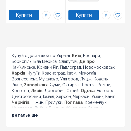
Купуй с доставкой по Україні:
Київ
, Бровари,
Бориспіль, Біла Церква, Славутич,
Дніпро
,
Кам\'янське, Кривий Ріг, Павлоград, Новомосковськ,
Харків
, Чугуїв, Красноград, Ізюм, Миколаїв,
Вознесенськ, Мукачево, Ужгород, Луцьк, Ковель,
Рівне,
Запоріжжя
, Суми, Охтирка, Шостка, Ромни,
Конотоп,
Львів
, Дрогобич, Стрий,
Одеса
, Білгород-
Дністровський, Ізмаїл, Херсон, Черкаси, Умань, Канів,
Чернігів
, Ніжин, Прилуки,
Полтава
, Кременчук,
Миргород, Лубни, Вінниця, Жмеринка, Гайсин,
Бердичів, Житомир, Новоград-Волинський,
детальніше
Коростень,
Хмельницький
, Кам'янець-Подільський,
Івано-Франківськ, Калуш, Коломия, Рогатин,