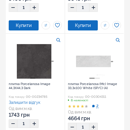
плитка Porcelanosa Image
плитка Porcelanosa (Mc) Image
44,3X44,3 Dark
33,3x100 White (5P/C) (A)
00-00234785
00-00304311
Код товару:
Код товару:
В наявності
Залишити відгук
2
Од вим:
м.кв.
Од вим:
м.кв.
Розмір:
44,3x44,3
1743 грн
4664 грн