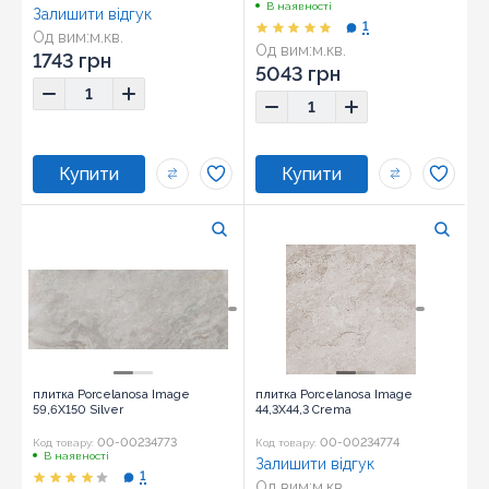
В наявності
Залишити відгук
1
Од вим:
м.кв.
Од вим:
м.кв.
Розмір:
44,3x44,3
1743 грн
Розмір:
59,6x120
5043 грн
плитка Porcelanosa Image
плитка Porcelanosa Image
59,6X150 Silver
44,3X44,3 Crema
00-00234773
00-00234774
Код товару:
Код товару:
В наявності
Залишити відгук
1
Од вим:
м.кв.