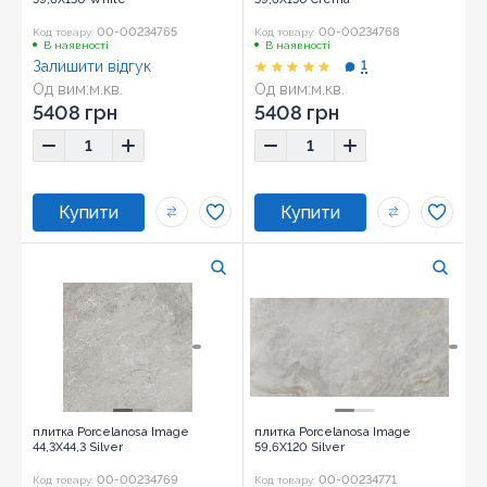
00-00234765
00-00234768
Код товару:
Код товару:
В наявності
В наявності
Залишити відгук
1
Од вим:
м.кв.
Од вим:
м.кв.
Розмір:
59,6x150
Розмір:
59,6x150
5408 грн
5408 грн
плитка Porcelanosa Image
плитка Porcelanosa Image
44,3X44,3 Silver
59,6X120 Silver
00-00234769
00-00234771
Код товару:
Код товару: