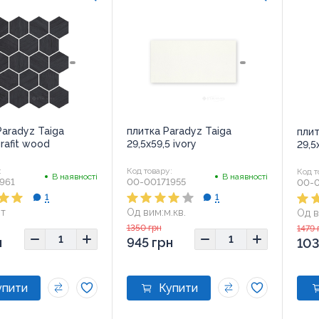
Paradyz Taiga
плитка Paradyz Taiga
плит
grafit wood
29,5x59,5 ivory
29,5
:
Код товару:
Код т
В наявності
В наявності
961
00-00171955
00-0
1
1
т
Од вим:
м.кв.
Од в
5,8x28
Розмір:
29,5x59,5
Розм
1350 грн
1479 
н
945 грн
103