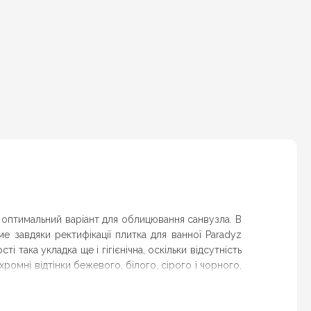
 оптимальний варіант для облицювання санвузла. В
е завдяки ректифікації плитка для ванної Paradyz
така укладка ще і гігієнічна, оскільки відсутність
ромні відтінки бежевого, білого, сірого і чорного,
илях біоніка, арт-деко, мінімалізм або хай-тек.
 Кривий Ріг, Павлоград, Новомосковськ,