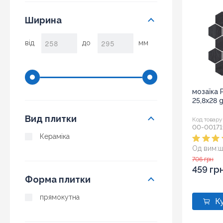
Ширина
від
до
мм
мозаїка 
25,8x28 
Вид плитки
Код товару
00-00171
Кераміка
Од вим:
ш
Розмір:
2
706 грн
459 гр
Форма плитки
прямокутна