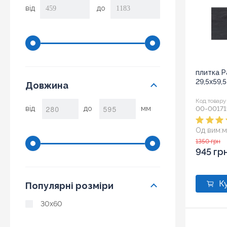
від
до
плитка P
29,5x59,5
Довжина
Код товару
від
до
мм
00-00171
Од вим:
м
Розмір:
2
1350 грн
945 гр
Популярні розміри
30x60