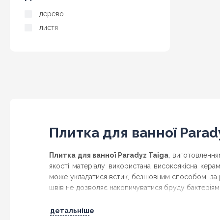
дерево
листя
Плитка для ванної Parad
,
Плитка для ванної Paradyz Taiga
виготовленням
якості матеріалу використана високоякісна керам
може укладатися встик, безшовним способом, за рах
швів не дозволяє накопичуватися бруду бактеріям
геометричні візерунки, абстракції і рослинні мотив
детальніше
Київ
Купуй с доставкой по Україні:
, Бровари