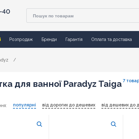
4-40
ї
Розпродаж
Бренди
Гарантія
Оплата та доставка
adyz
/
7 товар
ка для ванної Paradyz Taiga
популярні
від дорогих до дешевих
від дешевих до 
ня: