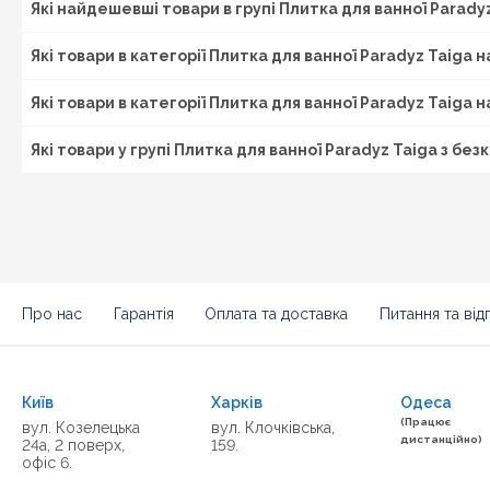
Які найдешевші товари в групі Плитка для ванної Parady
Які товари в категорії Плитка для ванної Paradyz Taiga 
Які товари в категорії Плитка для ванної Paradyz Taiga 
Які товари у групі Плитка для ванної Paradyz Taiga з б
Про нас
Гарантія
Оплата та доставка
Питання та відп
Київ
Харків
Одеса
(Працює
вул. Козелецька
вул. Клочківська,
дистанційно)
24а, 2 поверх,
159.
офіс 6.