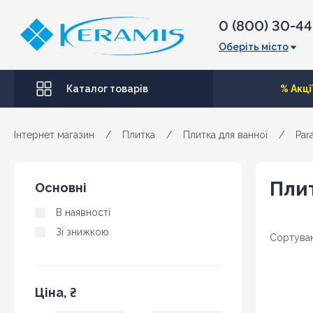
0 (800) 30-4
Оберіть місто
Каталог товарів
% Акці
Інтернет магазин
/
Плитка
/
Плитка для ванної
/
Par
Плит
Основні
В наявності
Зі знижкою
Сортуван
Ціна, ₴