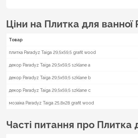
Харків
, Чугуїв, Красноград, Ізюм, Миколаїв,
Львів
Одеса
Конотоп,
, Дрогобич, Стрий,
, 
Кременчук, Миргород, Лубни, Вінниця, Жмер
Ціни на Плитка для ванної 
Подільський, Івано-Франківськ, Калуш, Колом
України.
Товар
плитка Paradyz Taiga 29,5x59,5 grafit wood
декор Paradyz Taiga 29,5x59,5 szklane a
декор Paradyz Taiga 29,5x59,5 szklane b
декор Paradyz Taiga 29,5x59,5 szklane c
мозаїка Paradyz Taiga 25,8x28 grafit wood
Часті питання про Плитка д