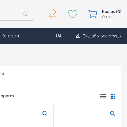
Кошик
(0)
0 грн.
Контакти
UA
Вхід
або
реєстрація
RU
ів
дорогих