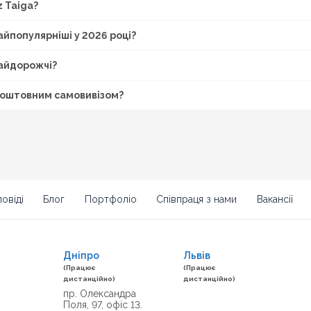
z Taiga?
найпопулярніші у 2026 році?
найдорожчі?
езкоштовним самовивізом?
овіді
Блог
Портфоліо
Співпраця з нами
Вакансії
Дніпро
Львів
(Працює
(Працює
дистанційно)
дистанційно)
пр. Олександра
Поля, 97, офіс 13.