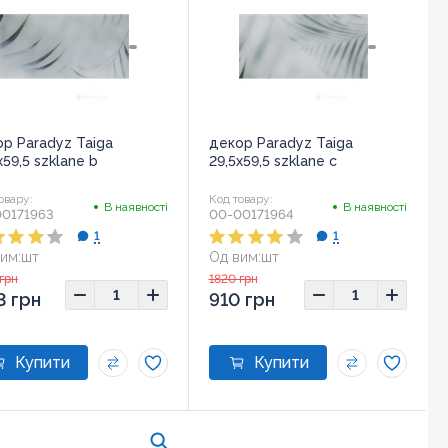
р Paradyz Taiga
декор Paradyz Taiga
x59,5 szklane b
29,5x59,5 szklane c
овару:
Код товару:
В наявності
В наявності
0171963
00-00171964
1
1
им:
шт
Од вим:
шт
ір:
29,5x59,5
Розмір:
29,5x59,5
грн
1820 грн
3 грн
910 грн