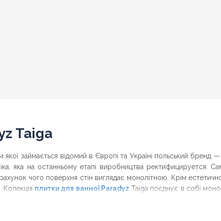
yz Taiga
 якої займається відомий в Європі та Україні польський бренд —
іка, яка на останньому етапі виробництва ректифицируется. Сам
унок чого поверхня стін виглядає монолітною. Крім естетичності 
. Колекція
плитки для ванної Paradyz
Taiga поєднує в собі монох
и, що дозволяє вдало використовувати її для декорування стін в ст
Дніпро
, Бориспіль, Біла Церква, Славутич,
, Кам\'янське,