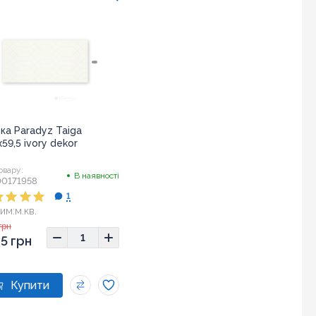
ка Paradyz Taiga
x59,5 ivory dekor
овару:
В наявності
0171958
1
им:
м.кв.
ір:
29,5x59,5
грн
5 грн