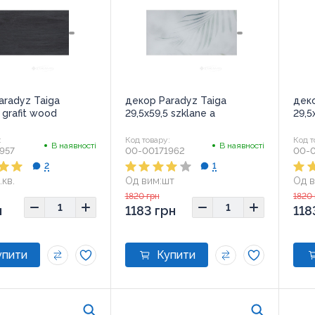
aradyz Taiga
декор Paradyz Taiga
деко
 grafit wood
29,5x59,5 szklane a
29,5
:
Код товару:
Код т
В наявності
В наявності
957
00-00171962
00-0
2
1
.кв.
Од вим:
шт
Од в
9,5x59,5
Розмір:
29,5x59,5
Розм
1820 грн
1820 
н
1183 грн
118